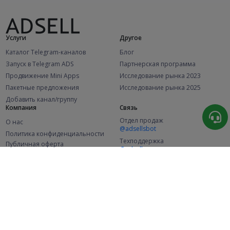
Услуги
Другое
Каталог Telegram-каналов
Блог
Запуск в Telegram ADS
Партнерская программа
Продвижение Mini Apps
Исследование рынка 2023
Пакетные предложения
Исследование рынка 2025
Добавить канал/группу
Компания
Связь
Отдел продаж
О нас
@adsellsbot
Политика конфиденциальности
Техподдержка
Публичная оферта
@adsellme
(Рекламодатели)
Публичная оферта
(Представители)
Статистика
Каналов в каталоге
Успешных заказов
2.1K
107.5K
+42 за месяц
+1 991 за месяц
Новых пользователей
49K
+373 за месяц