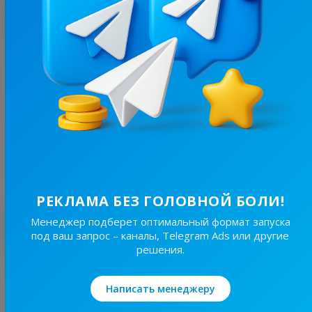
С этим каналом часто покупают
7.3K
/
2.5K
протеиновая принцесса👑
6.6
Спорт, Кулинария
Цена рекламы
1/24
80 ₴
РЕКЛАМА БЕЗ ГОЛОВНОЙ БОЛИ!
Лучшие по теме
Менеджер подберет оптимальный формат запуска
под ваш запрос – каналы, Telegram Ads или другие
решения.
36K
/
2.6K
Домашній фітнес
Написать менеджеру
19.2
Женские, Спорт