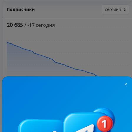
Подписчики
20 685
/ -17 сегодня
×
Больше статистики