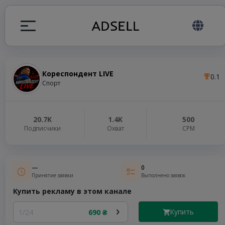
Кореспондент LIVE
0.1
ция
Спорт
налов
20.7K
1.4K
500
Подписчики
Охват
СРМ
elegram ADS
—
0
Принятие заявки
Выполнено заявок
Купить рекламу в этом канале
Купить
1/24
690 ₴