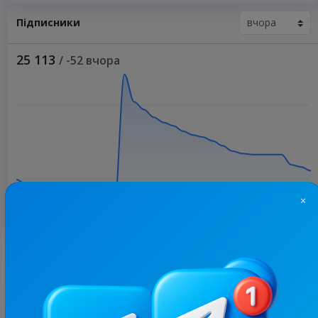
Підписники
25 113
/ -52 вчора
×
Більше статистики