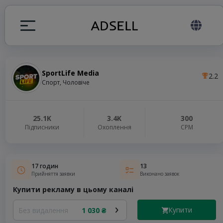
SportLife Media
2.2
я
Спорт, Чоловіче
налів
25.1K
3.4K
300
Підписники
Охоплення
СРМ
elegram ADS
17 годин
13
Прийняття заявки
Виконано заявок
Купити рекламу в цьому каналі
Купити
Без видалення
1 030 ₴