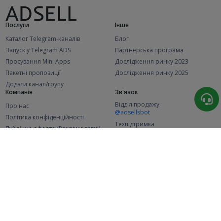
Послуги
Інше
Каталог Telegram-каналів
Блог
Запуск у Telegram ADS
Партнерська програма
Просування Mini Apps
Дослідження ринку 2023
Пакетні пропозиції
Дослідження ринку 2025
Додати канал/групу
Компанія
Зв'язок
Відділ продажу
Про нас
@adsellsbot
Політика конфіденційності
Техпідтримка
Публічна оферта (Рекламодавці)
@adsellme
Публічна оферта (Представники)
Статистика
Каналів у каталозі
Успішних замовлень
2.1K
107.6K
+46 за місяць
+2 001 за місяць
Нових користувачів
49K
+358 за місяць