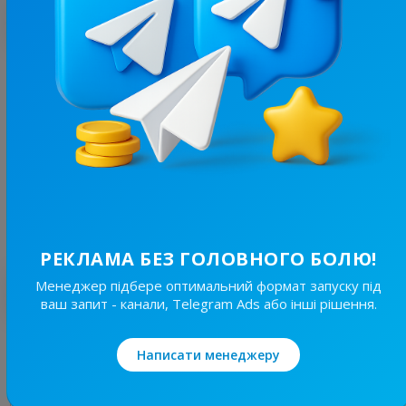
З цим каналом часто купують
29.8K
/
6K
РИБАЛКА🇺🇦
38.1
Пізнавальні, Чоловіче
Ціна реклами
1/24
570 ₴
РЕКЛАМА БЕЗ ГОЛОВНОГО БОЛЮ!
Менеджер підбере оптимальний формат запуску під
Найкращі за темою
ваш запит - канали, Telegram Ads або інші рішення.
17.8K
/
2.9K
Написати менеджеру
ТРОЩА ⚠️ Україна
18.7
Авто і мото, Чоловіче