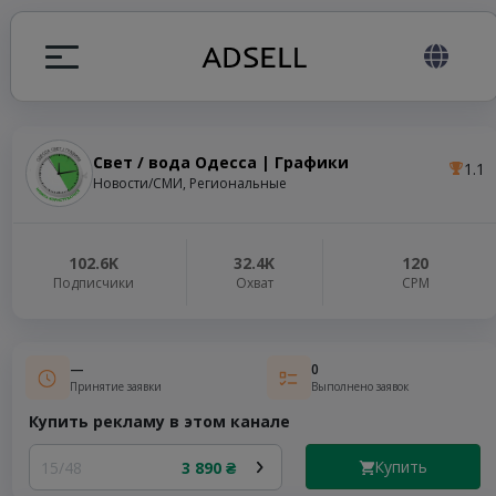
Свет / вода Одесса | Графики
1.1
ция
Новости/СМИ, Региональные
налов
102.6K
32.4K
120
Подписчики
Охват
СРМ
elegram ADS
—
0
Принятие заявки
Выполнено заявок
Купить рекламу в этом канале
Купить
15/48
3 890 ₴