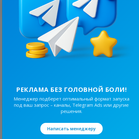
С этим каналом часто покупают
249.3K
/
52.6K
Труха⚡️Одеса | Новини
16.6
Новости/СМИ, Региональные
Цена рекламы
20/48
5 270 ₴
РЕКЛАМА БЕЗ ГОЛОВНОЙ БОЛИ!
Лучшие по теме
Менеджер подберет оптимальный формат запуска
под ваш запрос – каналы, Telegram Ads или другие
решения.
19.6K
/
4.3K
Новини Львівщини та України
Написать менеджеру
7.7
Новости/СМИ, Региональные