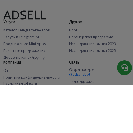
Услуги
Другое
Каталог Telegram-каналов
Блог
Запуск в Telegram ADS
Партнерская программа
Продвижение Mini Apps
Исследование рынка 2023
Пакетные предложения
Исследование рынка 2025
Добавить канал/группу
Компания
Связь
Отдел продаж
О нас
@adsellsbot
Политика конфиденциальности
Техподдержка
Публичная оферта
@adsellme
(Рекламодатели)
Публичная оферта
(Представители)
Статистика
Каналов в каталоге
Успешных заказов
2.1K
107.7K
+46 за месяц
+2 040 за месяц
Новых пользователей
49K
+356 за месяц