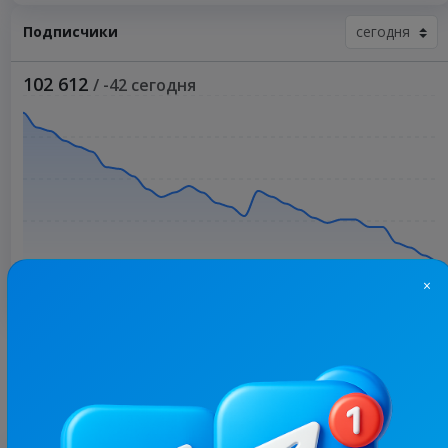
Подписчики
102 612
/ -42 сегодня
×
Больше статистики