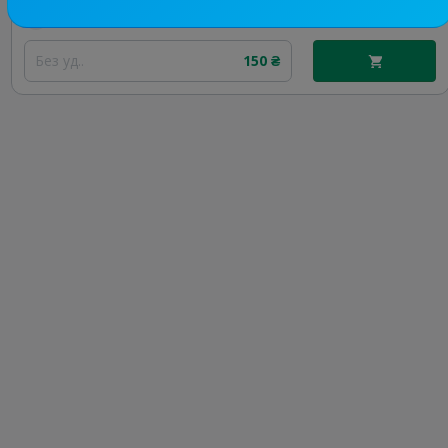
Цена рекламы
Без уд..
150 ₴