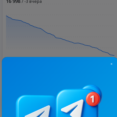
16 998
/ -3 вчера
×
Больше статистики
С этим каналом часто покупают