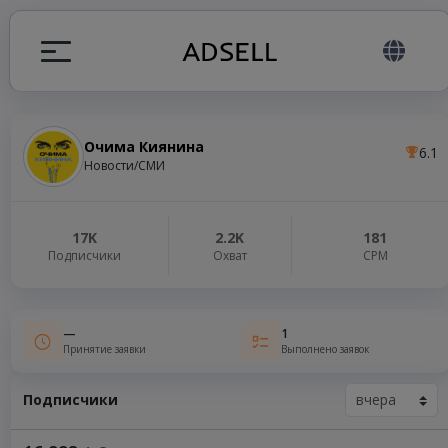
Очима Киянина
6.1
ция
Новости/СМИ
налов
17K
2.2K
181
Подписчики
Охват
СРМ
elegram ADS
—
1
Принятие заявки
Выполнено заявок
Подписчики