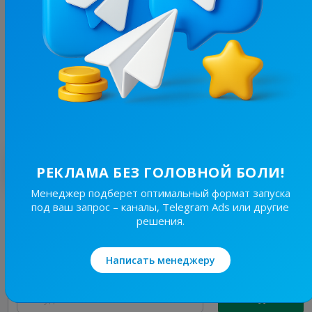
4.6K
/
2.2K
Бровари⚡️Незламні
13.8
Новости/СМИ, Региональные
Цена рекламы
30/48
210 ₴
Лучшие по теме
РЕКЛАМА БЕЗ ГОЛОВНОЙ БОЛИ!
Менеджер подберет оптимальный формат запуска
под ваш запрос – каналы, Telegram Ads или другие
19.7K
/
3.8K
решения.
Новини Львівщини та України
7.7
Новости/СМИ, Региональные
Написать менеджеру
Цена рекламы
Без уд..
150 ₴