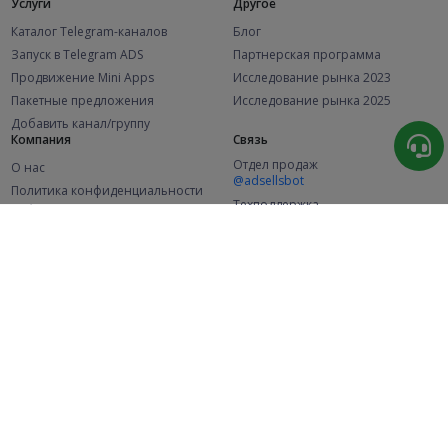
Услуги
Другое
Каталог Telegram-каналов
Блог
Запуск в Telegram ADS
Партнерская программа
Продвижение Mini Apps
Исследование рынка 2023
Пакетные предложения
Исследование рынка 2025
Добавить канал/группу
Компания
Связь
Отдел продаж
О нас
@adsellsbot
Политика конфиденциальности
Техподдержка
Публичная оферта
@adsellme
(Рекламодатели)
Публичная оферта
(Представители)
Статистика
Каналов в каталоге
Успешных заказов
2.1K
107.5K
+46 за месяц
+1 983 за месяц
Новых пользователей
49K
+370 за месяц