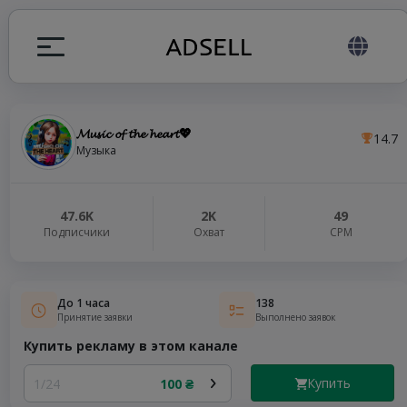
𝓜𝓾𝓼𝓲𝓬 𝓸𝓯 𝓽𝓱𝓮 𝓱𝓮𝓪𝓻𝓽💖
14.7
ция
Музыка
налов
47.6K
2K
49
Подписчики
Охват
СРМ
elegram ADS
До 1 часа
138
Принятие заявки
Выполнено заявок
Купить рекламу в этом канале
Купить
1/24
100 ₴