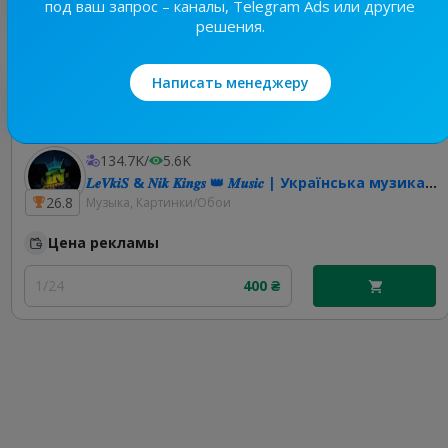
под ваш запрос – каналы, Telegram Ads или другие
решения.
Написать менеджеру
Лучшие по теме
134.7K
/
5.6K
𝑳𝒆𝑽𝒌𝒊𝑺 & 𝑵𝒊𝒌 𝑲𝒊𝒏𝒈𝒔 👑 𝑴𝒖𝒔𝒊𝒄 | Українська музика | Ремікси 🇺🇦
26.8
Музыка, Картинки/Обои
Цена рекламы
1/24
400 ₴