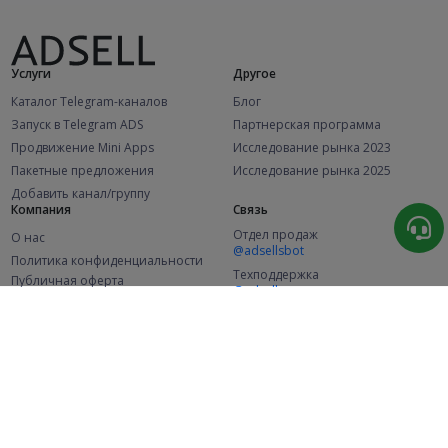
Услуги
Другое
Каталог Telegram-каналов
Блог
Запуск в Telegram ADS
Партнерская программа
Продвижение Mini Apps
Исследование рынка 2023
Пакетные предложения
Исследование рынка 2025
Добавить канал/группу
Компания
Связь
Отдел продаж
О нас
@adsellsbot
Политика конфиденциальности
Техподдержка
Публичная оферта
@adsellme
(Рекламодатели)
Публичная оферта
(Представители)
Статистика
Каналов в каталоге
Успешных заказов
2.1K
107.6K
+46 за месяц
+2 022 за месяц
Новых пользователей
49K
+356 за месяц