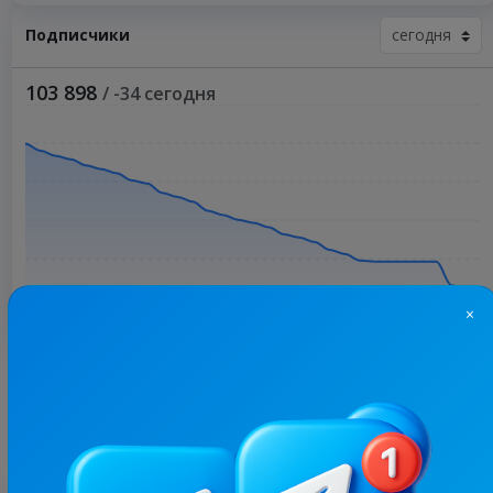
Подписчики
103 898
/ -34 сегодня
×
Больше статистики