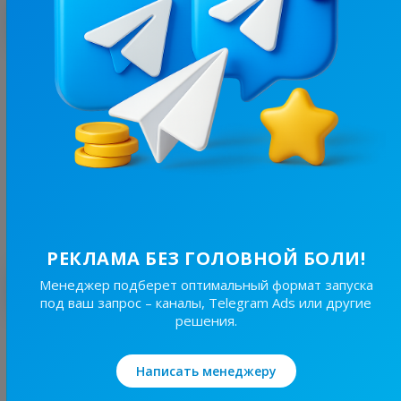
С этим каналом часто покупают
54.2K
/
28.4K
Дніпровський меридіан
9.9
Новости/СМИ, Региональные
Цена рекламы
30/24
2 560 ₴
РЕКЛАМА БЕЗ ГОЛОВНОЙ БОЛИ!
Лучшие по теме
Менеджер подберет оптимальный формат запуска
под ваш запрос – каналы, Telegram Ads или другие
решения.
19.6K
/
4.3K
Новини Львівщини та України
Написать менеджеру
7.7
Новости/СМИ, Региональные