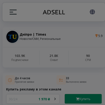
Дніпро | Times
5.9
ция
Новости/СМИ, Региональные
налов
103.9K
21.8K
90
Подписчики
Охват
СРМ
elegram ADS
До 4 часов
33
Принятие заявки
Выполнено заявок
Купить рекламу в этом канале
Купить
30/24
1 970 ₴