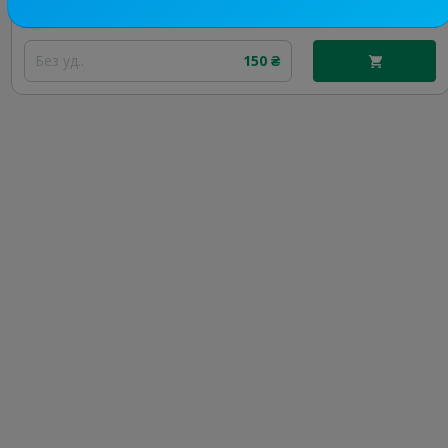
Цена рекламы
Без уд..
150 ₴