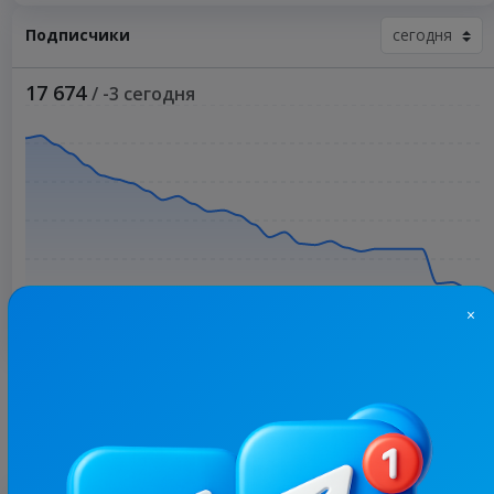
Подписчики
17 674
/ -3 сегодня
×
Больше статистики