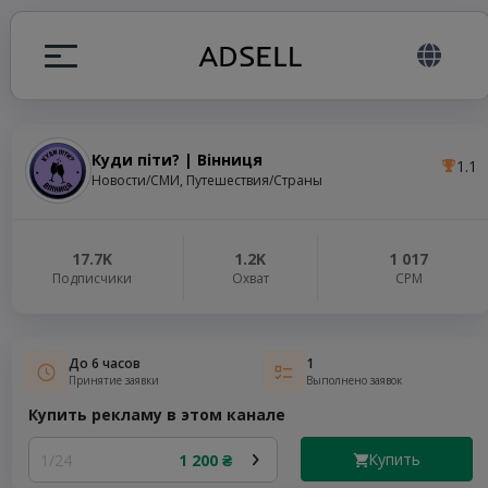
Куди піти? | Вінниця
1.1
ция
Новости/СМИ, Путешествия/Страны
налов
17.7K
1.2K
1 017
Подписчики
Охват
СРМ
elegram ADS
До 6 часов
1
Принятие заявки
Выполнено заявок
Купить рекламу в этом канале
Купить
1/24
1 200 ₴