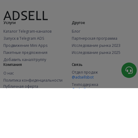
Услуги
Другое
Каталог Telegram-каналов
Блог
Запуск в Telegram ADS
Партнерская программа
Продвижение Mini Apps
Исследование рынка 2023
Пакетные предложения
Исследование рынка 2025
Добавить канал/группу
Компания
Связь
Отдел продаж
О нас
@adsellsbot
Политика конфиденциальности
Техподдержка
Публичная оферта
@adsellme
(Рекламодатели)
Публичная оферта
(Представители)
Статистика
Каналов в каталоге
Успешных заказов
2.1K
107.7K
+46 за месяц
+2 049 за месяц
Новых пользователей
49K
+353 за месяц