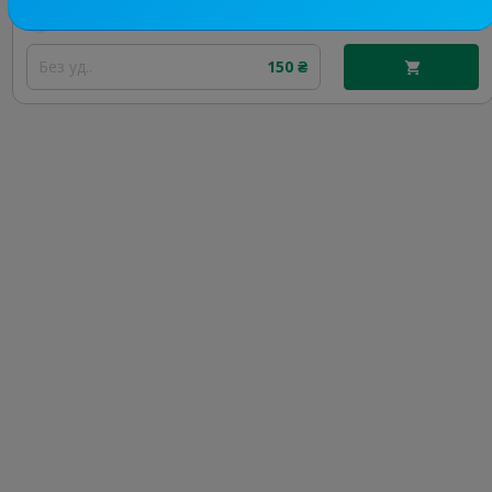
Цена рекламы
Без уд..
150 ₴