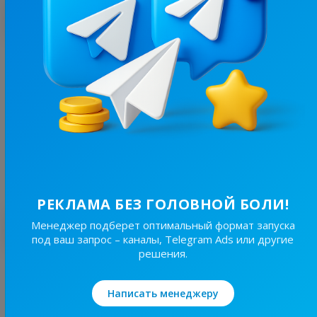
С этим каналом часто покупают
6.7K
/
2.2K
Прилуки на зв'язку! | Радар | Шахеди та ракети | Світло
12.7
Новости/СМИ, Региональные
Цена рекламы
15/24
99 ₴
РЕКЛАМА БЕЗ ГОЛОВНОЙ БОЛИ!
Лучшие по теме
Менеджер подберет оптимальный формат запуска
под ваш запрос – каналы, Telegram Ads или другие
решения.
19.6K
/
4.3K
Новини Львівщини та України
Написать менеджеру
7.7
Новости/СМИ, Региональные