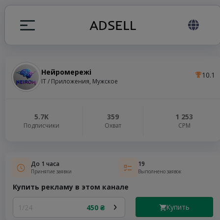
Нейромережі
10.1
ция
IT / Приложения, Мужское
налов
5.7K
359
1 253
Подписчики
Охват
СРМ
elegram ADS
До 1 часа
19
Принятие заявки
Выполнено заявок
Купить рекламу в этом канале
Купить
1/24
450 ₴