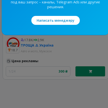
под ваш запрос – каналы, Telegram Ads или другие
решения.
Написать менеджеру
Лучшие по теме
17.8K
/
2.9K
ТРОЩА ⚠️ Україна
18.7
Авто и мото, Мужское
Цена рекламы
1/24
300 ₴