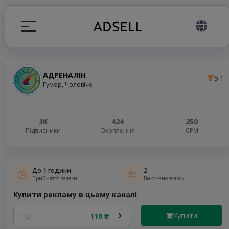
АДРЕНАЛІН
5.1
я
Гумор, Чоловіче
налів
3K
424
250
Підписники
Охоплення
СРМ
elegram ADS
До 1 години
2
Прийняття заявки
Виконано заявок
Купити рекламу в цьому каналі
Купити
1/24
110 ₴