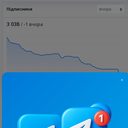
Підписники
3 038
/ -1 вчора
×
Більше статистики