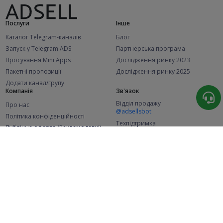
Послуги
Інше
Каталог Telegram-каналів
Блог
Запуск у Telegram ADS
Партнерська програма
Просування Mini Apps
Дослідження ринку 2023
Пакетні пропозиції
Дослідження ринку 2025
Додати канал/групу
Компанія
Зв'язок
Відділ продажу
Про нас
@adsellsbot
Політика конфіденційності
Техпідтримка
Публічна оферта (Рекламодавці)
@adsellme
Публічна оферта (Представники)
Статистика
Каналів у каталозі
Успішних замовлень
2.1K
107.6K
+46 за місяць
+2 001 за місяць
Нових користувачів
49K
+358 за місяць