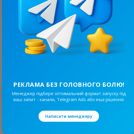
З цим каналом часто купують
2.2K
/
535
Анекдотрон 🙈
14.2
Гумор, Анекдоти
Ціна реклами
1/24
60 ₴
РЕКЛАМА БЕЗ ГОЛОВНОГО БОЛЮ!
Найкращі за темою
Менеджер підбере оптимальний формат запуску під
ваш запит - канали, Telegram Ads або інші рішення.
37.9K
/
7.5K
Написати менеджеру
Ukrmemes mine problemes
3.7
Гумор, Меми