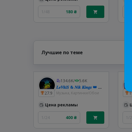
1/48
180 ₴
1/
Лучшие по теме
134.6K
/
5.6K
𝑳𝒆𝑽𝒌𝒊𝑺 & 𝑵𝒊𝒌 𝑲𝒊𝒏𝒈𝒔 👑 𝑴𝒖𝒔𝒊𝒄 | Українська музика | Ремікси 🇺🇦
27.9
1
Музыка, Картинки/Обои
Цена рекламы
1/24
400 ₴
1/