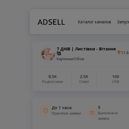
Каталог каналов
Запус
7 ДНІВ | Листівки - Вітання
11.6
🥰
Картинки/Обои
8.5K
2.5K
100
Подписчики
Охват
СРМ
5
До 1 часа
Выполнено
Принятие заявки
заявок