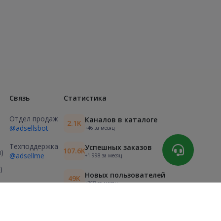
Связь
Статистика
Отдел продаж
Каналов в каталоге
2.1K
@adsellsbot
+46 за месяц
Техподдержка
Успешных заказов
107.6K
)
@adsellme
+1 998 за месяц
)
Новых пользователей
49K
+368 за месяц