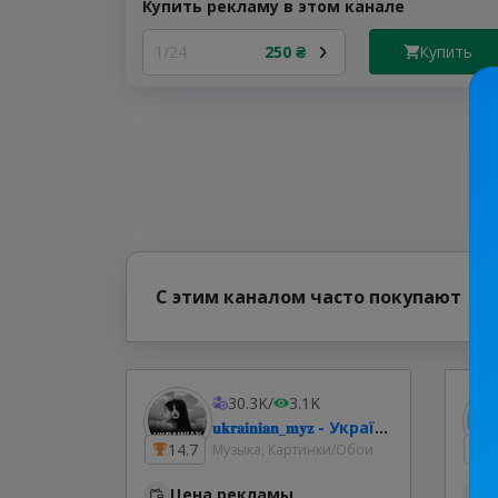
Купить рекламу в этом канале
Купить
1/24
250 ₴
С этим каналом часто покупают
30.3K
/
3.1K
𝐮𝐤𝐫𝐚𝐢𝐧𝐢𝐚𝐧_𝐦𝐲𝐳 - Українська музика
14.7
1
Музыка, Картинки/Обои
Цена рекламы