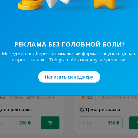
24
290 ₴
1/24
410 ₴
РЕКЛАМА БЕЗ ГОЛОВНОЙ БОЛИ!
Менеджер подберет оптимальный формат запуска под ваш
запрос – каналы, Telegram Ads или другие решения.
Написать менеджеру
79.9K
/
2.1K
97.1K
/
5K
ʟᴇᴠᴋɪs ɴɪᴋ ᴋɪɴɢs 👑 ʟɪғᴇ | Зарубіжні ремікси | Пфонк Tehno Hardstyle | 😈🇺🇦
9.2
20.8
Музыка, Картинки/Обои
Музыка, Картинки/О
Цена рекламы
Цена рекламы
24
250 ₴
1/24
350 ₴