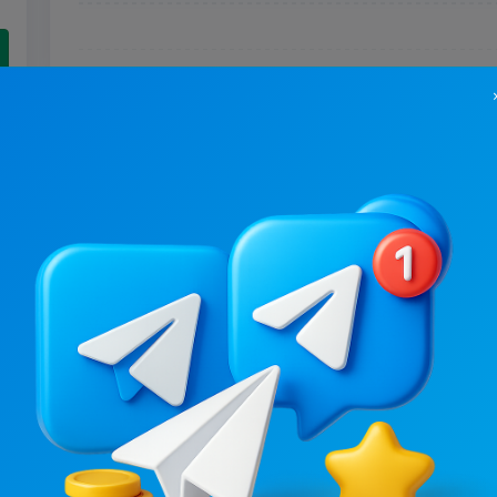
9.3K
/
2.6K
10.2K
/
4K
Листівки Привітання щодня 💝
9.2
6.6
Женские, Картинки/Обои
Женские, Картинки/
Цена рекламы
Цена рекламы