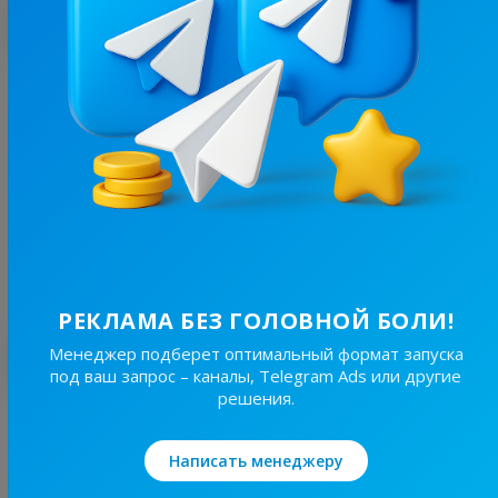
С этим каналом часто покупают
19.8K
/
4.3K
Харків⚡️Незламний
31.6
Новости/СМИ, Региональные
Цена рекламы
30/48
400 ₴
РЕКЛАМА БЕЗ ГОЛОВНОЙ БОЛИ!
Лучшие по теме
Менеджер подберет оптимальный формат запуска
под ваш запрос – каналы, Telegram Ads или другие
решения.
19.6K
/
4.3K
Новини Львівщини та України
Написать менеджеру
7.7
Новости/СМИ, Региональные