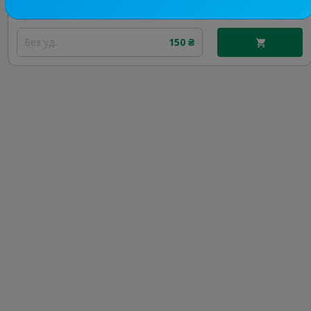
Цена рекламы
Без уд..
150 ₴