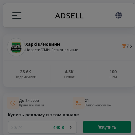
Харків⚡️Новини
7.6
ция
Новости/СМИ, Региональные
налов
28.6K
4.3K
100
Подписчики
Охват
СРМ
elegram ADS
До 2 часов
21
Принятие заявки
Выполнено заявок
Купить рекламу в этом канале
Купить
30/24
440 ₴