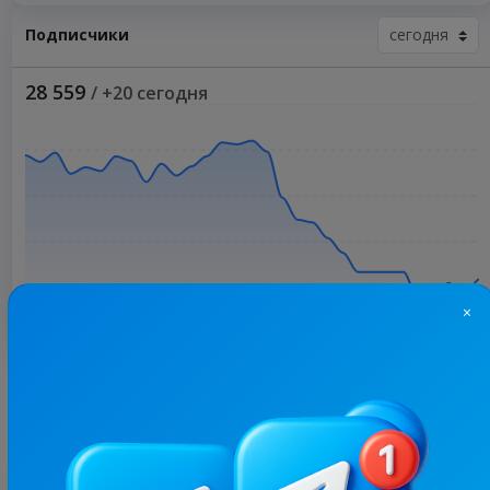
Подписчики
28 559
/ +20 сегодня
×
Больше статистики