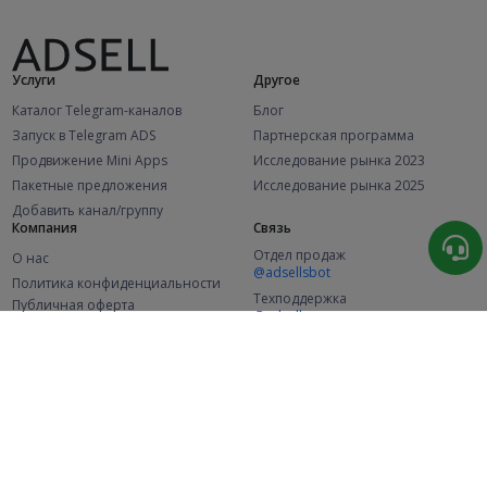
Услуги
Другое
Каталог Telegram-каналов
Блог
Запуск в Telegram ADS
Партнерская программа
Продвижение Mini Apps
Исследование рынка 2023
Пакетные предложения
Исследование рынка 2025
Добавить канал/группу
Компания
Связь
Отдел продаж
О нас
@adsellsbot
Политика конфиденциальности
Техподдержка
Публичная оферта
@adsellme
(Рекламодатели)
Публичная оферта
(Представители)
Статистика
Каналов в каталоге
Успешных заказов
2.1K
107.7K
+46 за месяц
+2 021 за месяц
Новых пользователей
49K
+355 за месяц