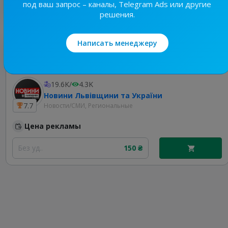
под ваш запрос – каналы, Telegram Ads или другие
решения.
Написать менеджеру
Лучшие по теме
19.6K
/
4.3K
Новини Львівщини та України
7.7
Новости/СМИ, Региональные
Цена рекламы
Без уд..
150 ₴