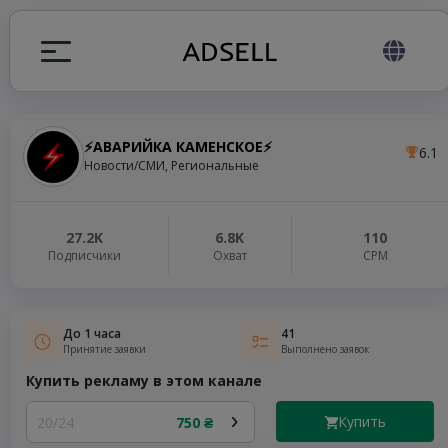
⚡️АВАРИЙКА КАМЕНСКОЕ⚡️
6.1
ция
Новости/СМИ, Региональные
налов
27.2K
6.8K
110
Подписчики
Охват
СРМ
elegram ADS
До 1 часа
41
Принятие заявки
Выполнено заявок
Купить рекламу в этом канале
Купить
20/24
750 ₴