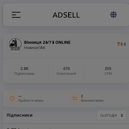
Вінниця 24/7📱ONLINE
6.6
я
Новини/ЗМІ
налів
2.8K
470
255
Підписники
Охоплення
СРМ
elegram ADS
—
2
Прийняття заявки
Виконано заявок
Підписники