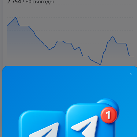
2 754
/ +0 сьогодні
×
Більше статистики
З цим каналом часто купують