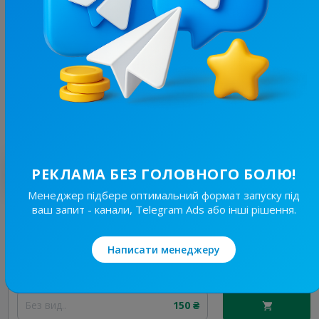
3.4K
/
695
ВІННИЧАНКА | НОВИНИ | ВІННИЦЯ
17.8
Новини/ЗМІ, Регіональні
Ціна реклами
1/24
110 ₴
Найкращі за темою
РЕКЛАМА БЕЗ ГОЛОВНОГО БОЛЮ!
Менеджер підбере оптимальний формат запуску під
ваш запит - канали, Telegram Ads або інші рішення.
19.8K
/
4.6K
Новини Львівщини та України
7.7
Новини/ЗМІ, Регіональні
Написати менеджеру
Ціна реклами
Без вид..
150 ₴