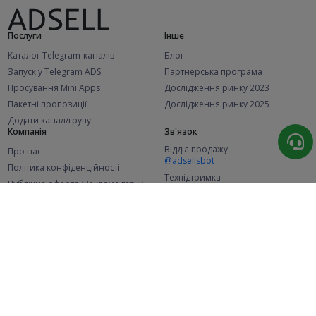
Послуги
Інше
Каталог Telegram-каналів
Блог
Запуск у Telegram ADS
Партнерська програма
Просування Mini Apps
Дослідження ринку 2023
Пакетні пропозиції
Дослідження ринку 2025
Додати канал/групу
Компанія
Зв'язок
Відділ продажу
Про нас
@adsellsbot
Політика конфіденційності
Техпідтримка
Публічна оферта (Рекламодавці)
@adsellme
Публічна оферта (Представники)
Статистика
Каналів у каталозі
Успішних замовлень
2.1K
107.6K
+46 за місяць
+2 000 за місяць
Нових користувачів
49K
+365 за місяць