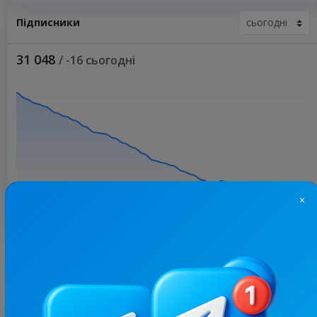
Підписники
31 048
/ -16 сьогодні
×
Більше статистики