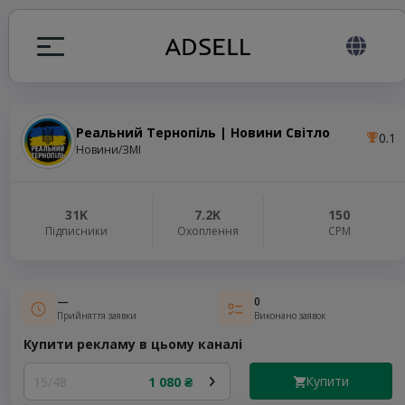
Реальний Тернопіль | Новини Світло
0.1
я
Новини/ЗМІ
налів
31K
7.2K
150
Підписники
Охоплення
СРМ
elegram ADS
—
0
Прийняття заявки
Виконано заявок
Купити рекламу в цьому каналі
Купити
15/48
1 080 ₴