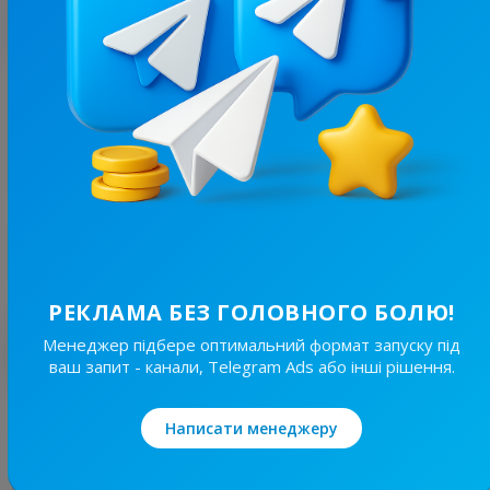
З цим каналом часто купують
55.8K
/
10.9K
Файний Тернопіль | Новини Тернополя
4.6
Новини/ЗМІ, Регіональні
Ціна реклами
30/48
1 100 ₴
РЕКЛАМА БЕЗ ГОЛОВНОГО БОЛЮ!
Менеджер підбере оптимальний формат запуску під
Найкращі за темою
ваш запит - канали, Telegram Ads або інші рішення.
19.6K
/
4.3K
Написати менеджеру
Новини Львівщини та України
7.7
Новини/ЗМІ, Регіональні