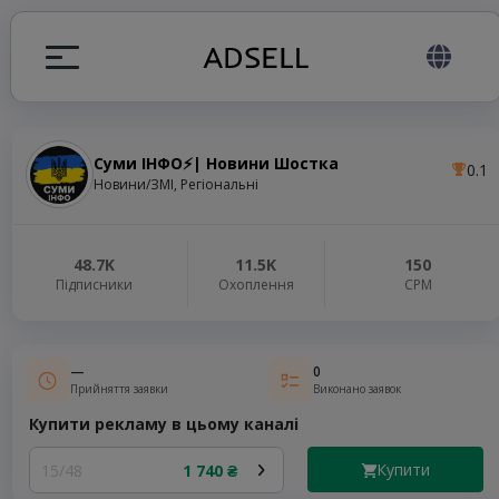
Суми ІНФО⚡️| Новини Шостка
0.1
я
Новини/ЗМІ, Регіональні
налів
48.7K
11.5K
150
Підписники
Охоплення
СРМ
elegram ADS
—
0
Прийняття заявки
Виконано заявок
Купити рекламу в цьому каналі
Купити
15/48
1 740 ₴