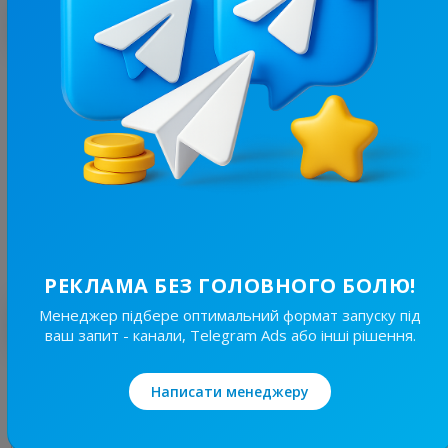
З цим каналом часто купують
116K
/
27.8K
Труха⚡️Суми
15.9
Новини/ЗМІ, Регіональні
Ціна реклами
20/48
2 790 ₴
РЕКЛАМА БЕЗ ГОЛОВНОГО БОЛЮ!
Менеджер підбере оптимальний формат запуску під
Найкращі за темою
ваш запит - канали, Telegram Ads або інші рішення.
19.7K
/
3.8K
Написати менеджеру
Новини Львівщини та України
7.7
Новини/ЗМІ, Регіональні