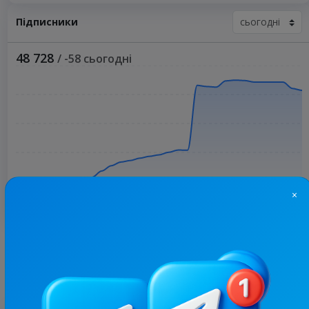
Підписники
48 728
/ -58 сьогодні
×
Більше статистики