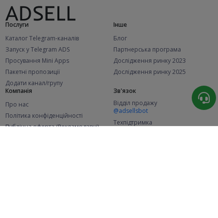
Послуги
Інше
Каталог Telegram-каналів
Блог
Запуск у Telegram ADS
Партнерська програма
Просування Mini Apps
Дослідження ринку 2023
Пакетні пропозиції
Дослідження ринку 2025
Додати канал/групу
Компанія
Зв'язок
Відділ продажу
Про нас
@adsellsbot
Політика конфіденційності
Техпідтримка
Публічна оферта (Рекламодавці)
@adsellme
Публічна оферта (Представники)
Статистика
Каналів у каталозі
Успішних замовлень
2.1K
107.5K
+42 за місяць
+2 006 за місяць
Нових користувачів
49K
+371 за місяць