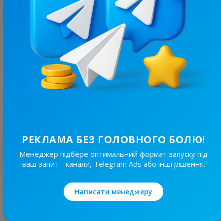
З цим каналом часто купують
6.7K
/
202
ENDORPHIN | Музика | Новинки | Ремікси
15.2
Музика, Фотографії / Шпалери
Ціна реклами
1/48
65 ₴
РЕКЛАМА БЕЗ ГОЛОВНОГО БОЛЮ!
Найкращі за темою
Менеджер підбере оптимальний формат запуску під
ваш запит - канали, Telegram Ads або інші рішення.
134.7K
/
5.6K
Написати менеджеру
𝑳𝒆𝑽𝒌𝒊𝑺 & 𝑵𝒊𝒌 𝑲𝒊𝒏𝒈𝒔 👑 𝑴𝒖𝒔𝒊𝒄 | Українська музика | Ремікси 🇺🇦
26.8
Музика, Фотографії / Шпалери