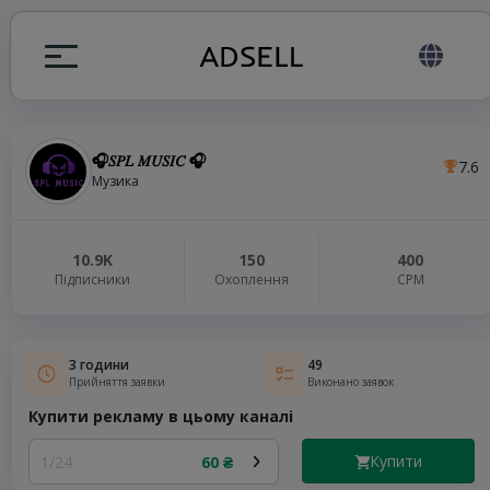
🎧𝑆𝑃𝐿 𝑀𝑈𝑆𝐼𝐶 🎧
7.6
я
Музика
налів
10.9K
150
400
Підписники
Охоплення
СРМ
elegram ADS
3 години
49
Прийняття заявки
Виконано заявок
Купити рекламу в цьому каналі
Купити
1/24
60 ₴