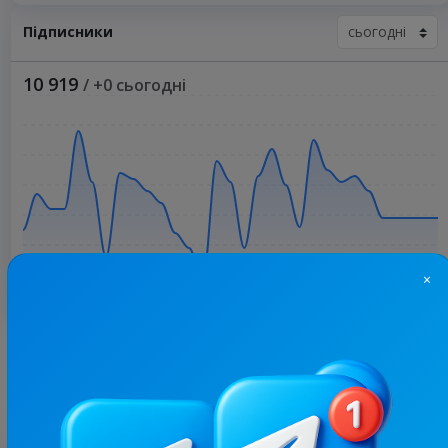
Підписники
10 919
/ +0 сьогодні
×
Більше статистики