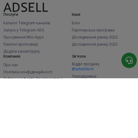
Послуги
Інше
Каталог Telegram-каналів
Блог
Запуск у Telegram ADS
Партнерська програма
Просування Mini Apps
Дослідження ринку 2023
Пакетні пропозиції
Дослідження ринку 2025
Додати канал/групу
Компанія
Зв'язок
Відділ продажу
Про нас
@adsellsbot
Політика конфіденційності
Техпідтримка
Публічна оферта (Рекламодавці)
@adsellme
Публічна оферта (Представники)
Статистика
Каналів у каталозі
Успішних замовлень
2.1K
107.4K
+42 за місяць
+1 978 за місяць
Нових користувачів
49K
+368 за місяць