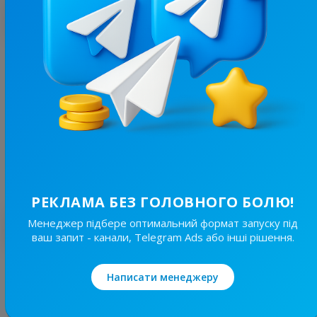
З цим каналом часто купують
1.9K
/
99
WTF CLUB
14.2
Новини 18+, Чоловіче
Ціна реклами
1/24
20 ₴
РЕКЛАМА БЕЗ ГОЛОВНОГО БОЛЮ!
Менеджер підбере оптимальний формат запуску під
Найкращі за темою
ваш запит - канали, Telegram Ads або інші рішення.
17.9K
/
2.9K
Написати менеджеру
ТРОЩА ⚠️ Україна
18.7
Авто і мото, Чоловіче