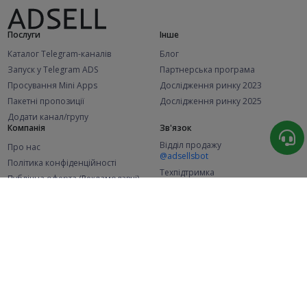
Послуги
Інше
Каталог Telegram-каналів
Блог
Запуск у Telegram ADS
Партнерська програма
Просування Mini Apps
Дослідження ринку 2023
Пакетні пропозиції
Дослідження ринку 2025
Додати канал/групу
Компанія
Зв'язок
Відділ продажу
Про нас
@adsellsbot
Політика конфіденційності
Техпідтримка
Публічна оферта (Рекламодавці)
@adsellme
Публічна оферта (Представники)
Статистика
Каналів у каталозі
Успішних замовлень
2.1K
107.5K
+46 за місяць
+1 987 за місяць
Нових користувачів
49K
+370 за місяць