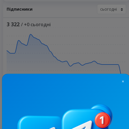
Підписники
3 322
/ +0 сьогодні
×
Більше статистики