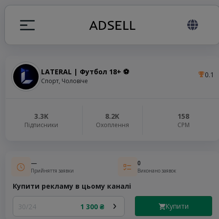
LATERAL | Футбол 18+ ⚽️
0.1
я
Спорт, Чоловіче
налів
3.3K
8.2K
158
Підписники
Охоплення
СРМ
elegram ADS
—
0
Прийняття заявки
Виконано заявок
Купити рекламу в цьому каналі
Купити
30/24
1 300 ₴