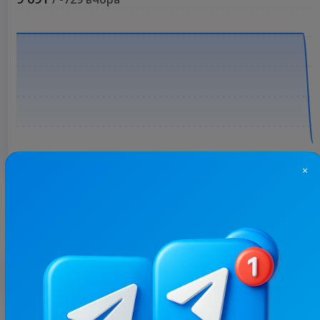
×
Більше статистики
З цим каналом часто купують
6.6K
/
1.6K