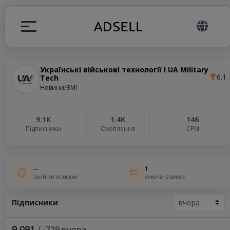
Українські військові технології I UA Military
6.1
Tech
я
Новини/ЗМІ
налів
9.1K
1.4K
146
Підписники
Охоплення
СРМ
elegram ADS
—
1
Прийняття заявки
Виконано заявок
Підписники
9 091
/ -729 вчора