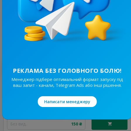
Прилуки на зв'язку! | Радар | Шахеди та ракети | Світло
12.7
Новини/ЗМІ, Регіональні
Ціна реклами
15/24
99 ₴
Найкращі за темою
РЕКЛАМА БЕЗ ГОЛОВНОГО БОЛЮ!
Менеджер підбере оптимальний формат запуску під
ваш запит - канали, Telegram Ads або інші рішення.
19.7K
/
3.8K
Новини Львівщини та України
7.7
Новини/ЗМІ, Регіональні
Написати менеджеру
Ціна реклами
Без вид..
150 ₴