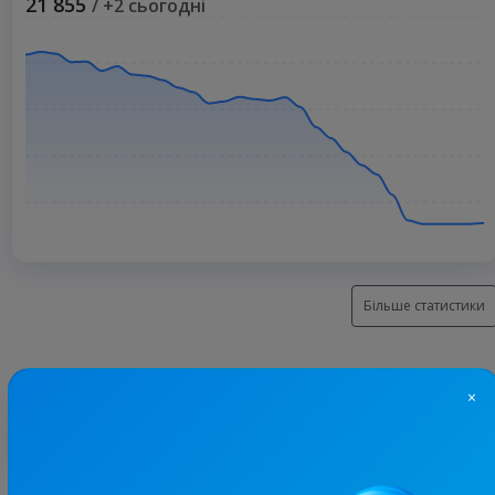
21 855
/ +2 сьогодні
Більше статистики
×
З цим каналом часто купують