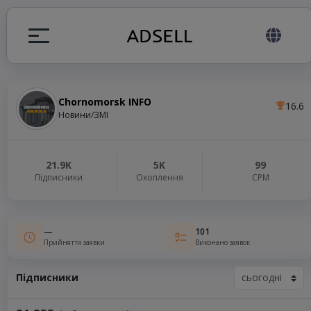
Chornomorsk INFO
16.6
я
Новини/ЗМІ
налів
21.9K
5K
99
Підписники
Охоплення
СРМ
elegram ADS
—
101
Прийняття заявки
Виконано заявок
Підписники