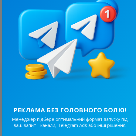
46.7K
/
8.6K
Київ⚡️Незламний
48.1
Новини/ЗМІ, Регіональні
Ціна реклами
30/48
780 ₴
Оцінка
5
/ 1 відгук
@wi******
8 січня 2025, 19:50
ок
РЕКЛАМА БЕЗ ГОЛОВНОГО БОЛЮ!
Відповіді власника немає
Менеджер підбере оптимальний формат запуску під
ваш запит - канали, Telegram Ads або інші рішення.