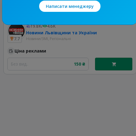
Найкращі за темою
Написати менеджеру
19.8K
/
4.6K
Новини Львівщини та України
7.7
Новини/ЗМІ, Регіональні
Ціна реклами
Без вид..
150 ₴