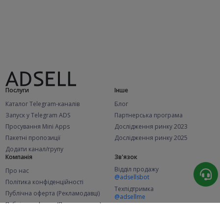
Послуги
Інше
Каталог Telegram-каналів
Блог
Запуск у Telegram ADS
Партнерська програма
Просування Mini Apps
Дослідження ринку 2023
Пакетні пропозиції
Дослідження ринку 2025
Додати канал/групу
Компанія
Зв'язок
Відділ продажу
Про нас
@adsellsbot
Політика конфіденційності
Техпідтримка
Публічна оферта (Рекламодавці)
@adsellme
Публічна оферта (Представники)
Статистика