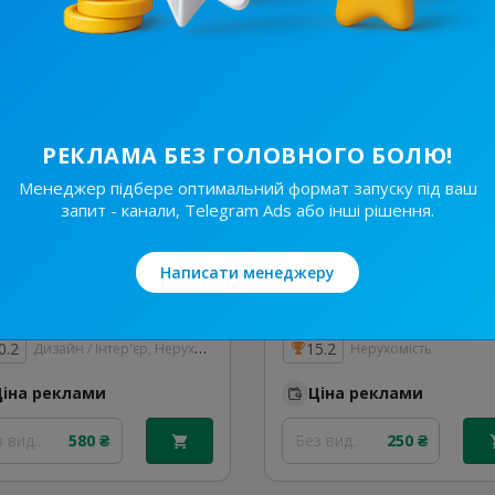
48
4 200 ₴
Без вид..
300 ₴
РЕКЛАМА БЕЗ ГОЛОВНОГО БОЛЮ!
Менеджер підбере оптимальний формат запуску під ваш
запит - канали, Telegram Ads або інші рішення.
Написати менеджеру
16.4K
/
1.2K
8.8K
/
1.7K
Ремонт за копійки🇺🇦
Дизайн / Інтер'єр, Нерухомість
0.2
15.2
Нерухомість
Ціна реклами
Ціна реклами
 вид..
580 ₴
Без вид..
250 ₴