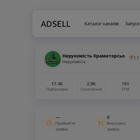
Каталог каналів
Запуск
Нерухомість Краматорськ
1.1
Нерухомість
17.4K
2.8K
181
Підписники
Охоплення
СРМ
—
0
Прийняття
Виконано
заявки
заявок