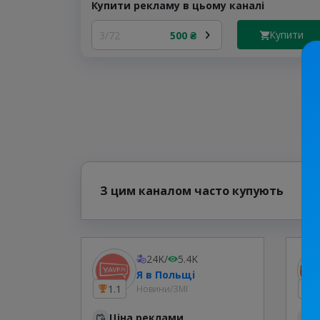
Купити рекламу в цьому каналі
Купити
3/72
500 ₴
З цим каналом часто купують
24K
/
5.4K
Я в Польщі
1.1
4
Новини/ЗМІ
Ціна реклами