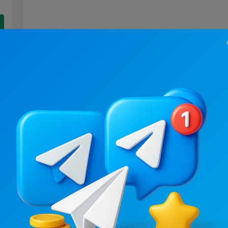
88.8K
/
24.7K
4.6K
/
0
Польша | Польща | Варшава
Новини/ЗМІ, Подорожі / Країни
.1
1.6
Ціна реклами
Ціна реклами