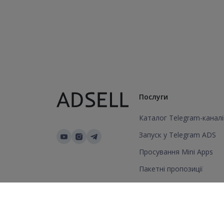
Послуги
Каталог Telegram-каналі
Запуск у Telegram ADS
Просування Mini Apps
Пакетні пропозиції
Додати канал/групу
© 2026 Всі права захищені