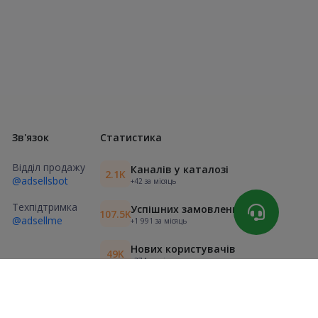
Зв'язок
Статистика
Відділ продажу
Каналів у каталозі
2.1K
@adsellsbot
+42 за місяць
Техпідтримка
Успішних замовлень
107.5K
@adsellme
+1 991 за місяць
Нових користувачів
49K
+374 за місяць