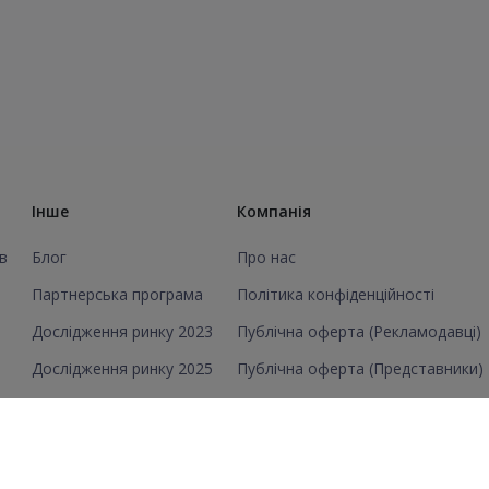
Інше
Компанія
в
Блог
Про нас
Партнерська програма
Політика конфіденційності
Дослідження ринку 2023
Публічна оферта (Рекламодавці)
Дослідження ринку 2025
Публічна оферта (Представники)