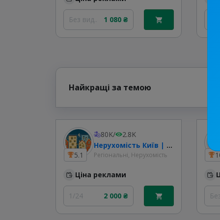
Без вид..
1 080 ₴
1/
Найкращі за темою
80K
/
2.8K
Нерухомість Київ | Оренда & Продаж Квартир
5.1
1
Регіональні, Нерухомість
Ціна реклами
1/24
2 000 ₴
Без