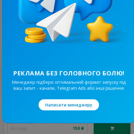
43.4K
/
7.3K
Доброго вечора, ми з Кривого Рогу 👋🏻
12.6
Новини/ЗМІ, Регіональні
Ціна реклами
20/48
730 ₴
Найкращі за темою
РЕКЛАМА БЕЗ ГОЛОВНОГО БОЛЮ!
Менеджер підбере оптимальний формат запуску під
ваш запит - канали, Telegram Ads або інші рішення.
19.7K
/
3.8K
Новини Львівщини та України
7.7
Новини/ЗМІ, Регіональні
Написати менеджеру
Ціна реклами
Без вид..
150 ₴