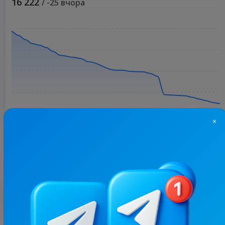
16 222
/ -25 вчора
×
Більше статистики
З цим каналом часто купують