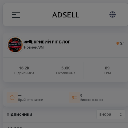
️👁️‍🗨️ КРИВИЙ РІГ БЛОГ
0.1
я
Новини/ЗМІ
налів
16.2K
5.6K
89
Підписники
Охоплення
СРМ
elegram ADS
—
0
Прийняття заявки
Виконано заявок
Підписники