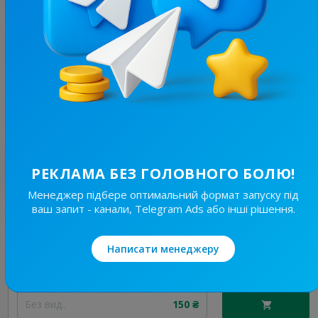
51.9K
/
11.1K
Твій Харків
7.7
Новини/ЗМІ, Регіональні
Ціна реклами
20/24
1 110 ₴
Найкращі за темою
РЕКЛАМА БЕЗ ГОЛОВНОГО БОЛЮ!
Менеджер підбере оптимальний формат запуску під
ваш запит - канали, Telegram Ads або інші рішення.
19.7K
/
4.6K
Новини Львівщини та України
7.7
Новини/ЗМІ, Регіональні
Написати менеджеру
Ціна реклами
Без вид..
150 ₴