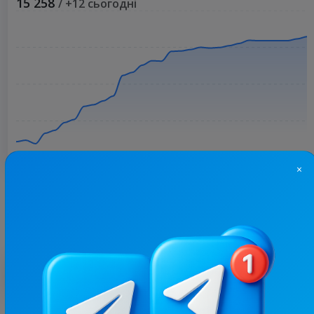
15 258
/ +12 сьогодні
×
Більше статистики
З цим каналом часто купують