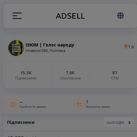
ІЗЮМ | Голос народу
1.6
я
Новини/ЗМІ, Політика
налів
15.3K
7.6K
87
Підписники
Охоплення
СРМ
elegram ADS
—
7
Прийняття заявки
Виконано заявок
Підписники