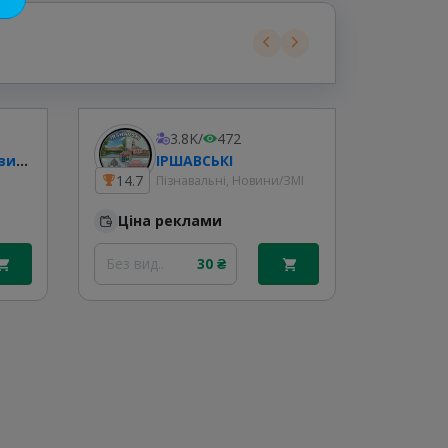
3.8K
/
472
Україна 24/7 | Новини 🇺🇦
ІРШАВСЬКІ
14.7
16.7
Пізнавальні, Новини/ЗМІ
Ціна реклами
Ціна
Без вид..
30 ₴
Без вид.