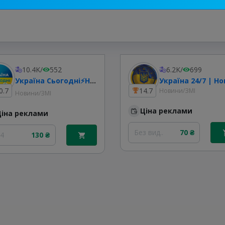
10.4K
/
552
6.2K
/
699
Україна Сьогодні⚡️Новини
0.7
14.7
Новини/ЗМІ
Новини/ЗМІ
Ціна реклами
Ціна реклами
Без вид..
70 ₴
24
130 ₴