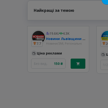
Найкращі за темою
19.6K
/
4.3K
Новини Львівщини та України
7.7
2
Новини/ЗМІ, Регіональні
Ціна реклами
Без вид..
150 ₴
1/