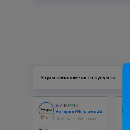
З цим каналом часто купують
8.4K
/
1K
Ужгород⚡️Незламний
16.6
2
Новини/ЗМІ, Регіональні