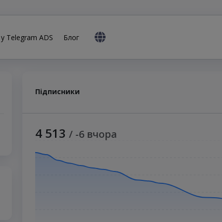
 у Telegram ADS
Блог
1
Підписники
4 513
/ -6 вчора