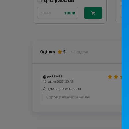
Ціна реклами
30
30/48
100 ₴
Оцінка
5
/ 1 відгук
@zz*****
10 квітня 2023, 20:12
Дякую за розміщення
Відповіді власника немає