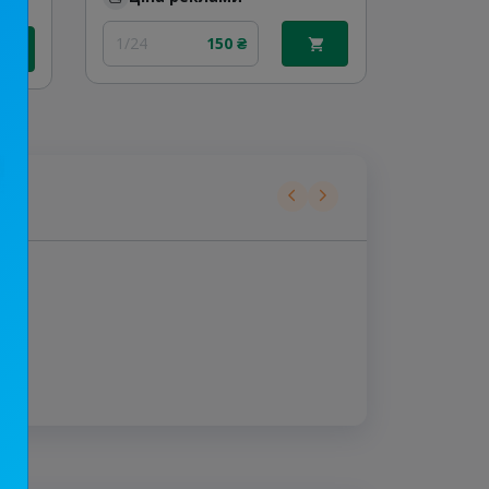
1/24
150 ₴
30/48