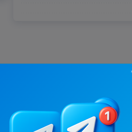
10.4K
/
1.4K
4.6K
/
1.3K
Черкаси UA
1.7
10.7
Новини/ЗМІ, Регіональні
Новини/ЗМІ, Регіонал
Ціна реклами