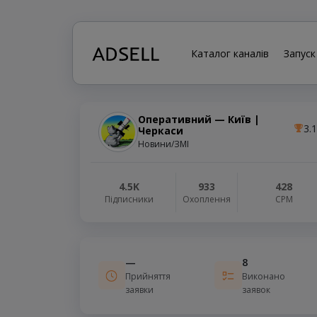
Каталог каналів
Запуск
Оперативний — Київ |
3.
Черкаси
Новини/ЗМІ
4.5K
933
428
Підписники
Охоплення
СРМ
—
8
Прийняття
Виконано
заявки
заявок