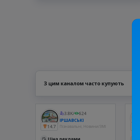
З цим каналом часто купують
3.8K
/
624
ІРШАВСЬКІ
14.7
1
Пізнавальні, Новини/ЗМІ
Ціна реклами