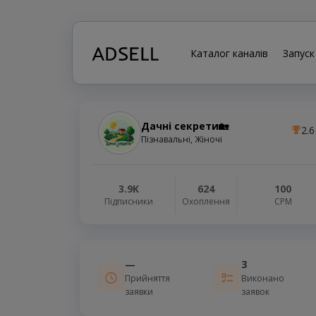
Каталог каналів
Запуск
Дачні секрети🏡
2.6
Пізнавальні, Жіночі
3.9K
624
100
Підписники
Охоплення
СРМ
—
3
Прийняття
Виконано
заявки
заявок