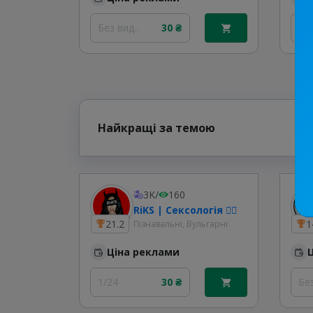
Без вид..
30 ₴
1/
Найкращі за темою
3K
/
160
RiKS | Сексологія ❤️‍🔥
21.2
1
Пізнавальні, Вульгарні
Ціна реклами
1/24
30 ₴
Без