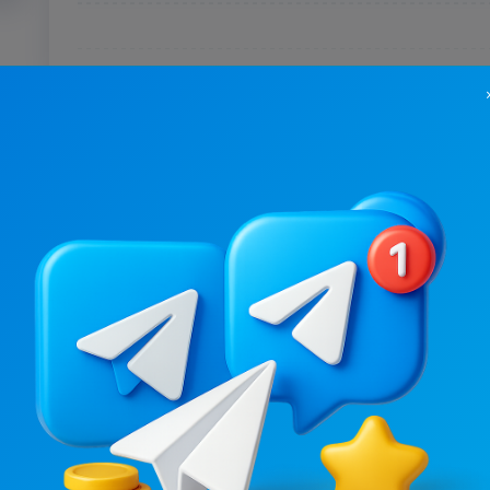
13.2K
/
798
6.2K
/
1K
НЕ ПOВ, А РІЛ
Корисні хитрощі
1.7
9.7
Гумор, Пізнавальні
Пізнавальні
Ціна реклами
Ціна реклами