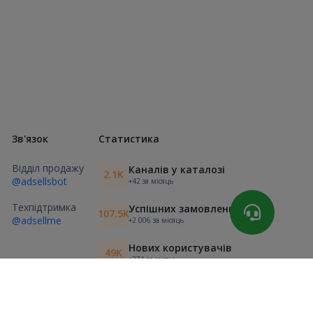
Зв'язок
Статистика
Відділ продажу
Каналів у каталозі
2.1K
@adsellsbot
+42 за місяць
Техпідтримка
Успішних замовлень
107.5K
@adsellme
+2 006 за місяць
Нових користувачів
49K
+371 за місяць