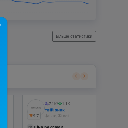
×
Більше статистики
7.1K
/
1.1K
твій знак
9.7
19.7
Цитати, Жіночі
Ціна реклами
Ціна