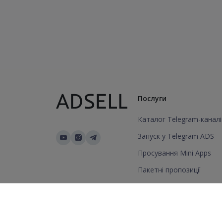
Послуги
Каталог Telegram-каналі
Запуск у Telegram ADS
Просування Mini Apps
Пакетні пропозиції
Додати канал/групу