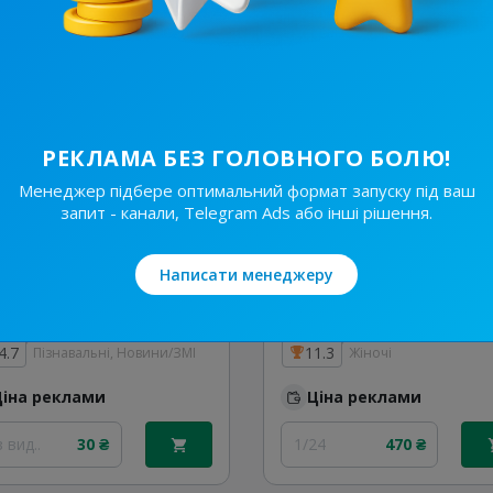
24
80 ₴
2/48
100 ₴
РЕКЛАМА БЕЗ ГОЛОВНОГО БОЛЮ!
Менеджер підбере оптимальний формат запуску під ваш
запит - канали, Telegram Ads або інші рішення.
Написати менеджеру
3.8K
/
624
4.9K
/
5.1K
ІРШАВСЬКІ
4.7
11.3
Пізнавальні, Новини/ЗМІ
Жіночі
Ціна реклами
Ціна реклами
 вид..
30 ₴
1/24
470 ₴