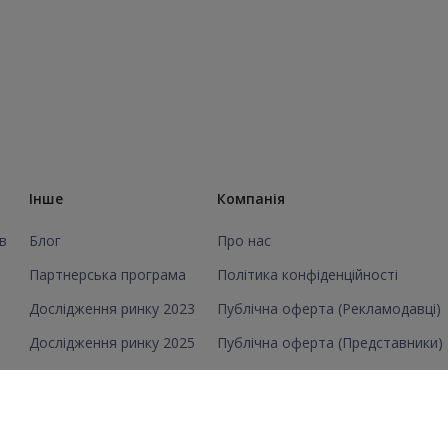
Інше
Компанія
в
Блог
Про нас
Партнерська програма
Політика конфіденційності
Дослідження ринку 2023
Публічна оферта (Рекламодавці)
Дослідження ринку 2025
Публічна оферта (Представники)