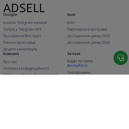
Послуги
Інше
Каталог Telegram-каналів
Блог
Запуск у Telegram ADS
Партнерська програма
Просування Mini Apps
Дослідження ринку 2023
Пакетні пропозиції
Дослідження ринку 2025
Додати канал/групу
Компанія
Зв'язок
Відділ продажу
Про нас
@adsellsbot
Політика конфіденційності
Техпідтримка
Публічна оферта (Рекламодавці)
@adsellme
Публічна оферта (Представники)
Статистика
Каналів у каталозі
Успішних замовлень
2.1K
107.6K
+46 за місяць
+2 001 за місяць
Нових користувачів
49K
+366 за місяць