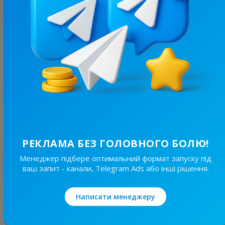
З цим каналом часто купують
3.7K
/
1.4K
Херсон UA
4.6
Новини/ЗМІ, Регіональні
Ціна реклами
30/48
140 ₴
РЕКЛАМА БЕЗ ГОЛОВНОГО БОЛЮ!
Менеджер підбере оптимальний формат запуску під
Найкращі за темою
ваш запит - канали, Telegram Ads або інші рішення.
19.6K
/
4.3K
Написати менеджеру
Новини Львівщини та України
7.7
Новини/ЗМІ, Регіональні