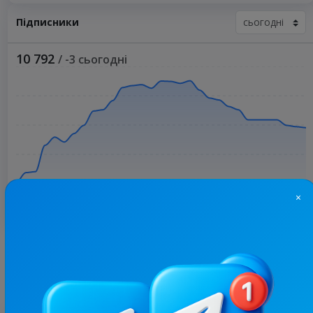
Підписники
10 792
/ -3 сьогодні
×
Більше статистики