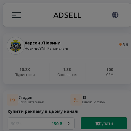
Херсон ⚡️Новини
5.6
я
Новини/ЗМІ, Регіональні
налів
10.8K
1.3K
100
Підписники
Охоплення
СРМ
elegram ADS
7 годин
13
Прийняття заявки
Виконано заявок
Купити рекламу в цьому каналі
Купити
30/24
130 ₴