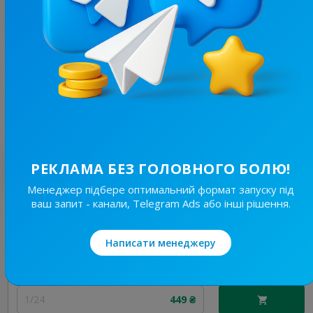
37.9K
/
7.5K
Ukrmemes mine problemes
3.7
Гумор, Меми
Ціна реклами
1/24
449 ₴
Найкращі за темою
РЕКЛАМА БЕЗ ГОЛОВНОГО БОЛЮ!
Менеджер підбере оптимальний формат запуску під
ваш запит - канали, Telegram Ads або інші рішення.
37.9K
/
7.5K
Ukrmemes mine problemes
3.7
Гумор, Меми
Написати менеджеру
Ціна реклами
1/24
449 ₴