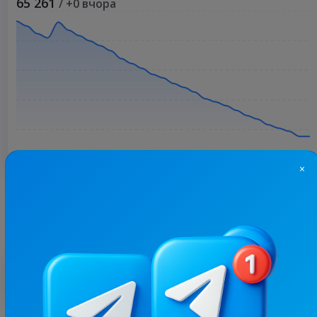
65 261
/ +0 вчора
×
Більше статистики
З цим каналом часто купують