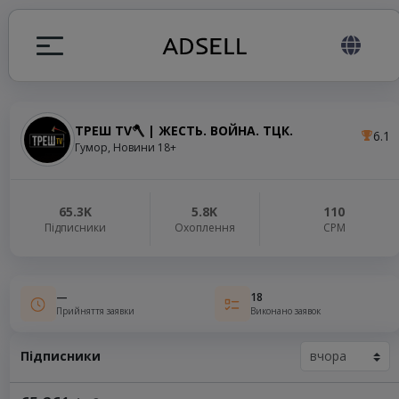
ТРЕШ TV🪓 | ЖЕСТЬ. ВОЙНА. ТЦК.
6.1
я
Гумор, Новини 18+
налів
65.3K
5.8K
110
Підписники
Охоплення
СРМ
elegram ADS
—
18
Прийняття заявки
Виконано заявок
Підписники