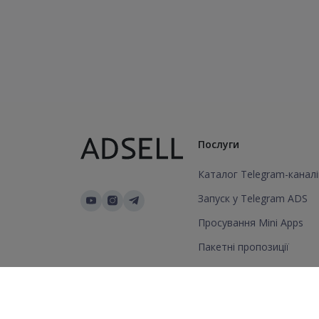
Послуги
Каталог Telegram-каналі
Запуск у Telegram ADS
Просування Mini Apps
Пакетні пропозиції
Додати канал/групу