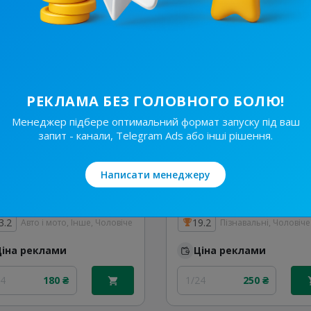
/24
1 350 ₴
30/24
1 080 ₴
РЕКЛАМА БЕЗ ГОЛОВНОГО БОЛЮ!
Менеджер підбере оптимальний формат запуску під ваш
запит - канали, Telegram Ads або інші рішення.
Написати менеджеру
11.5K
/
693
7.2K
/
1.5K
АВТОМОБІЛИЧ І АВТОБАЗАР I ПРОДАМ АВТО І КУПЛЮ АВТО
3.2
19.2
Авто і мото, Інше, Чоловіче
Пізнавальні, Чоловіче
Ціна реклами
Ціна реклами
24
180 ₴
1/24
250 ₴