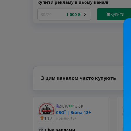
Купити рекламу в цьому каналі
Купити
30/24
1 000 ₴
З цим каналом часто купують
90K
/
13.6K
СВОЇ | Війна 18+
14.7
1
Новини 18+
Ціна реклами