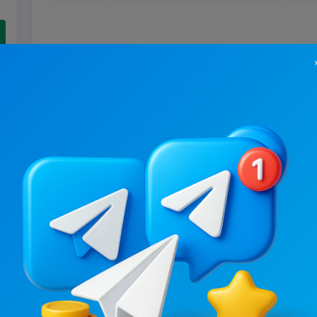
88.1K
/
12.2K
60.4K
/
10.7K
ДУРКА
Жесть ЮА
1.1
4.6
Гумор, Новини 18+
Новини 18+
Ціна реклами
Ціна реклами