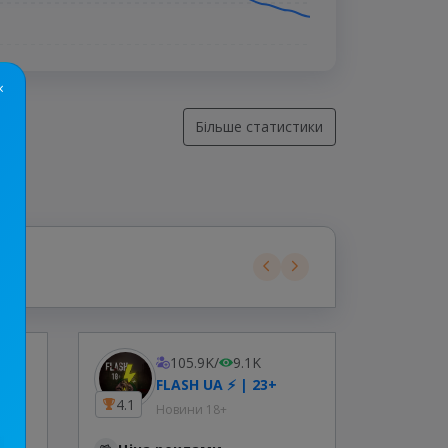
×
Більше статистики
105.9K
/
9.1K
FLASH UA ⚡️ | 23+
4.1
14.2
Новини 18+
Ціна