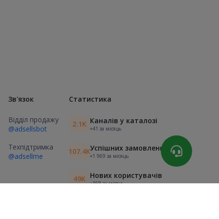
Зв'язок
Статистика
Відділ продажу
Каналів у каталозі
2.1K
@adsellsbot
+41 за місяць
Техпідтримка
Успішних замовлень
107.4K
@adsellme
+1 969 за місяць
Нових користувачів
49K
+368 за місяць