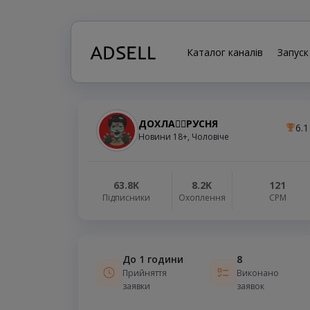
Каталог каналів
Запуск
ДОХЛА🧟‍♂️РУСНЯ
6.1
Новини 18+, Чоловіче
63.8K
8.2K
121
Підписники
Охоплення
СРМ
До 1 години
8
Прийняття
Виконано
заявки
заявок