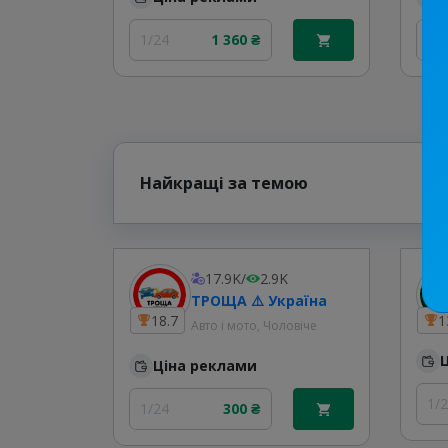
1/24
1 360 ₴
30
Найкращі за темою
17.9K
/
2.9K
ТРОЩА ⚠️ Україна
18.7
1
Авто і мото, Чоловіче
Ціна реклами
1/
1/24
300 ₴