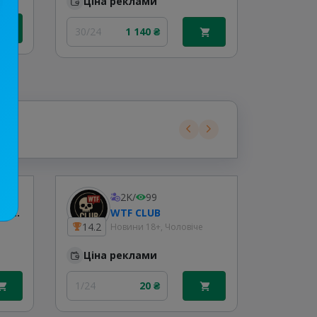
Ціна реклами
1/24
30/24
1 140 ₴
2K
/
99
ЖИРНИЙ УЛОВ🇺🇦РИБАЛКА
WTF CLUB
14.2
11.2
Новини 18+, Чоловіче
Ціна реклами
Ціна
1/24
20 ₴
1/24