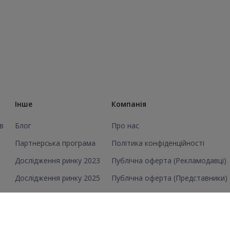
Інше
Компанія
в
Блог
Про нас
Партнерська програма
Політика конфіденційності
Дослідження ринку 2023
Публічна оферта (Рекламодавці)
Дослідження ринку 2025
Публічна оферта (Представники)