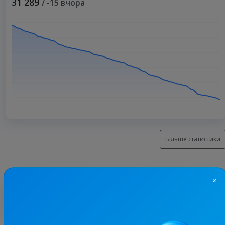
31 289
/ -15 вчора
Більше статистики
×
З цим каналом часто купують