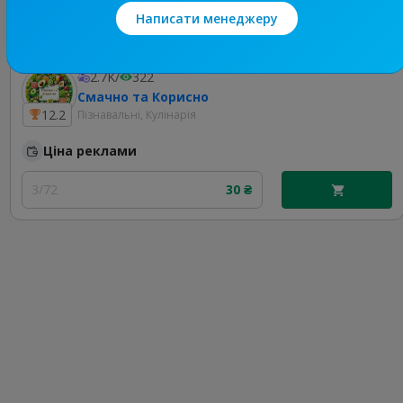
Найкращі за темою
Написати менеджеру
2.7K
/
322
Смачно та Корисно
12.2
Пізнавальні, Кулінарія
Ціна реклами
3/72
30 ₴