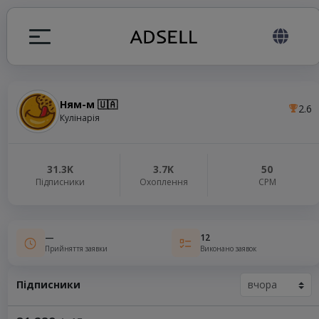
Ням-м 🇺🇦
2.6
я
Кулінарія
налів
31.3K
3.7K
50
Підписники
Охоплення
СРМ
elegram ADS
—
12
Прийняття заявки
Виконано заявок
Підписники