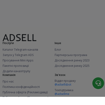
Послуги
Інше
Каталог Telegram-каналів
Блог
Запуск у Telegram ADS
Партнерська програма
Просування Mini Apps
Дослідження ринку 2023
Пакетні пропозиції
Дослідження ринку 2025
Додати канал/групу
Компанія
Зв'язок
Відділ продажу
Про нас
@adsellsbot
Політика конфіденційності
Техпідтримка
Публічна оферта (Рекламодавці)
@adsellme
Публічна оферта (Представники)
Статистика