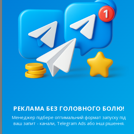
2.7K
/
322
Смачно та Корисно
12.2
Пізнавальні, Кулінарія
Ціна реклами
3/72
30 ₴
Оцінка
5
/ 2 відгука
@an***************
1 липня 2025, 02:13
Була хороша співпраця.
РЕКЛАМА БЕЗ ГОЛОВНОГО БОЛЮ!
Відповіді власника немає
Менеджер підбере оптимальний формат запуску під
ваш запит - канали, Telegram Ads або інші рішення.