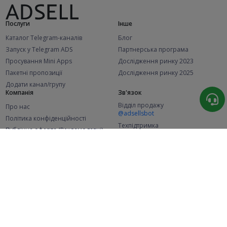
Послуги
Інше
Каталог Telegram-каналів
Блог
Запуск у Telegram ADS
Партнерська програма
Просування Mini Apps
Дослідження ринку 2023
Пакетні пропозиції
Дослідження ринку 2025
Додати канал/групу
Компанія
Зв'язок
Відділ продажу
Про нас
@adsellsbot
Політика конфіденційності
Техпідтримка
Публічна оферта (Рекламодавці)
@adsellme
Публічна оферта (Представники)
Статистика
Каналів у каталозі
Успішних замовлень
2.1K
107.5K
+42 за місяць
+2 006 за місяць
Нових користувачів
49K
+373 за місяць