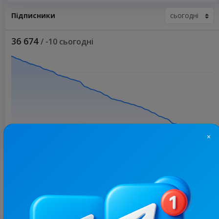
Підписники
36 674
/ -10 сьогодні
×
Більше статистики