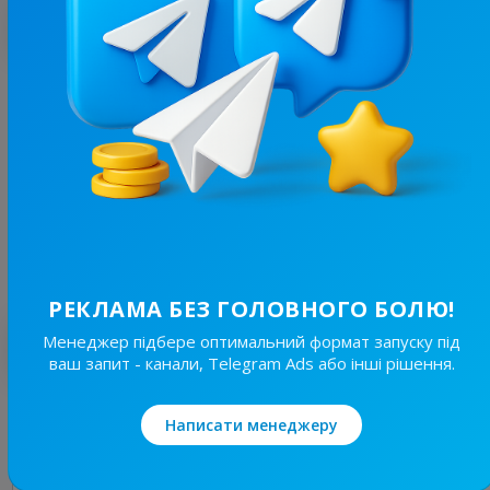
З цим каналом часто купують
60.1K
/
6.2K
Рецепти з Любов'ю
9.6
Кулінарія
Ціна реклами
1/48
560 ₴
РЕКЛАМА БЕЗ ГОЛОВНОГО БОЛЮ!
Найкращі за темою
Менеджер підбере оптимальний формат запуску під
ваш запит - канали, Telegram Ads або інші рішення.
2.7K
/
322
Написати менеджеру
Смачно та Корисно
12.2
Пізнавальні, Кулінарія