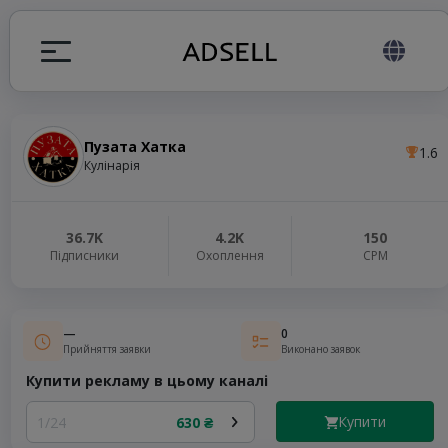
Пузата Хатка
1.6
я
Кулінарія
налів
36.7K
4.2K
150
Підписники
Охоплення
СРМ
elegram ADS
—
0
Прийняття заявки
Виконано заявок
Купити рекламу в цьому каналі
Купити
1/24
630 ₴