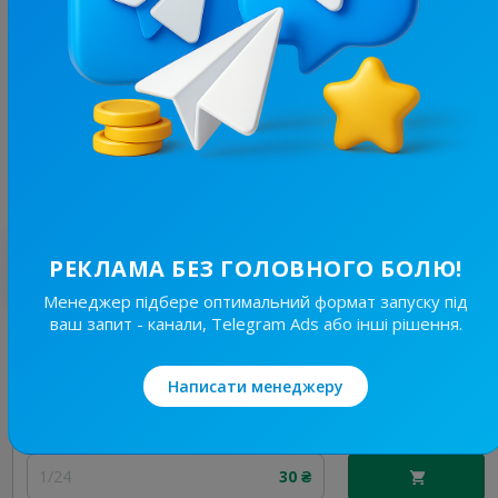
3.8K
/
624
ІРШАВСЬКІ
14.7
Пізнавальні, Новини/ЗМІ
Ціна реклами
Без вид..
30 ₴
Найкращі за темою
РЕКЛАМА БЕЗ ГОЛОВНОГО БОЛЮ!
Менеджер підбере оптимальний формат запуску під
ваш запит - канали, Telegram Ads або інші рішення.
3K
/
160
RiKS | Сексологія ❤️‍🔥
21.2
Пізнавальні, Вульгарні
Написати менеджеру
Ціна реклами
1/24
30 ₴