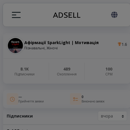
Афірмації SparkLight | Мотивація
1.6
я
Пізнавальні, Жіночі
налів
8.1K
489
100
Підписники
Охоплення
СРМ
elegram ADS
—
0
Прийняття заявки
Виконано заявок
Підписники