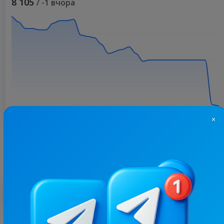
8 105
/ -1 вчора
×
Більше статистики
З цим каналом часто купують