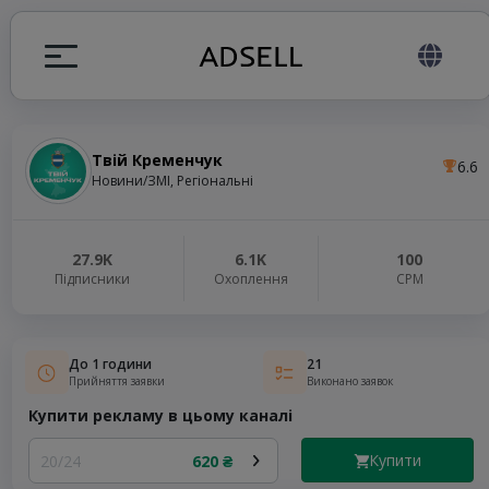
Твій Кременчук
6.6
я
Новини/ЗМІ, Регіональні
налів
27.9K
6.1K
100
Підписники
Охоплення
СРМ
elegram ADS
До 1 години
21
Прийняття заявки
Виконано заявок
Купити рекламу в цьому каналі
Купити
20/24
620 ₴