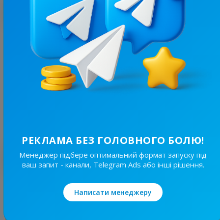
З цим каналом часто купують
58.9K
/
9.6K
Моя Полтава
6.6
Новини/ЗМІ, Регіональні
Ціна реклами
20/24
960 ₴
РЕКЛАМА БЕЗ ГОЛОВНОГО БОЛЮ!
Менеджер підбере оптимальний формат запуску під
Найкращі за темою
ваш запит - канали, Telegram Ads або інші рішення.
19.8K
/
4.8K
Написати менеджеру
Новини Львівщини та України
7.7
Новини/ЗМІ, Регіональні