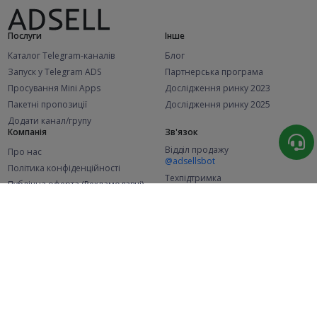
Послуги
Інше
Каталог Telegram-каналів
Блог
Запуск у Telegram ADS
Партнерська програма
Просування Mini Apps
Дослідження ринку 2023
Пакетні пропозиції
Дослідження ринку 2025
Додати канал/групу
Компанія
Зв'язок
Відділ продажу
Про нас
@adsellsbot
Політика конфіденційності
Техпідтримка
Публічна оферта (Рекламодавці)
@adsellme
Публічна оферта (Представники)
Статистика
Каналів у каталозі
Успішних замовлень
2.1K
107.4K
+42 за місяць
+1 963 за місяць
Нових користувачів
49K
+369 за місяць