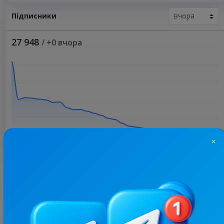
Підписники
27 948
/ +0 вчора
×
Більше статистики