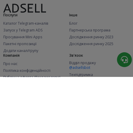
Послуги
Інше
Каталог Telegram-каналів
Блог
Запуск у Telegram ADS
Партнерська програма
Просування Mini Apps
Дослідження ринку 2023
Пакетні пропозиції
Дослідження ринку 2025
Додати канал/групу
Компанія
Зв'язок
Відділ продажу
Про нас
@adsellsbot
Політика конфіденційності
Техпідтримка
Публічна оферта (Рекламодавці)
@adsellme
Публічна оферта (Представники)
Статистика
Каналів у каталозі
Успішних замовлень
2.1K
107.6K
+46 за місяць
+2 000 за місяць
Нових користувачів
49K
+365 за місяць