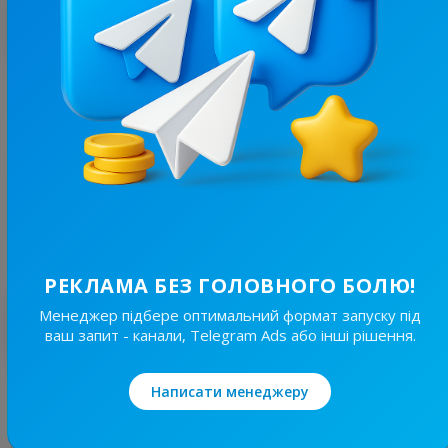
З цим каналом часто купують
6.7K
/
1.6K
Прилуки на зв'язку! | Радар | Шахеди та ракети | Світло
12.7
Новини/ЗМІ, Регіональні
Ціна реклами
15/24
99 ₴
РЕКЛАМА БЕЗ ГОЛОВНОГО БОЛЮ!
Менеджер підбере оптимальний формат запуску під
Найкращі за темою
ваш запит - канали, Telegram Ads або інші рішення.
19.6K
/
4.3K
Написати менеджеру
Новини Львівщини та України
7.7
Новини/ЗМІ, Регіональні