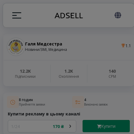
Галя Медсестра
1.1
я
Новини/ЗМІ, Медицина
налів
12.2K
1.2K
140
Підписники
Охоплення
СРМ
elegram ADS
8 годин
4
Прийняття заявки
Виконано заявок
Купити рекламу в цьому каналі
Купити
1/24
170 ₴