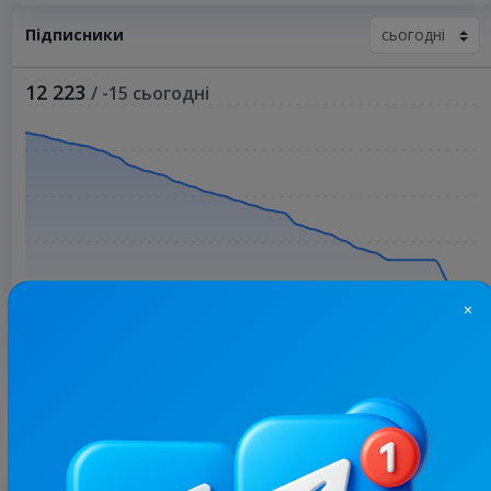
Підписники
12 223
/ -15 сьогодні
×
Більше статистики