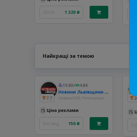
30/24
1 320 ₴
20
Найкращі за темою
19.8K
/
4.8K
Новини Львівщини та України
7.7
2
Новини/ЗМІ, Регіональні
Ціна реклами
Без вид..
150 ₴
1/