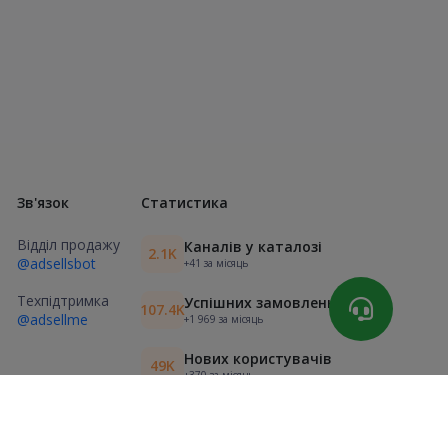
Зв'язок
Статистика
Відділ продажу
Каналів у каталозі
2.1K
@adsellsbot
+41 за місяць
Техпідтримка
Успішних замовлень
107.4K
@adsellme
+1 969 за місяць
Нових користувачів
49K
+370 за місяць