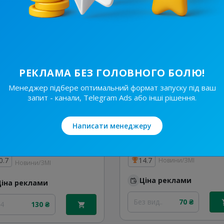
Ціна реклами
Без вид..
800 ₴
/24
2 320 ₴
РЕКЛАМА БЕЗ ГОЛОВНОГО БОЛЮ!
Менеджер підбере оптимальний формат запуску під ваш
запит - канали, Telegram Ads або інші рішення.
Написати менеджеру
10.4K
/
523
6.2K
/
682
Україна Сьогодні⚡️Новини
0.7
14.7
Новини/ЗМІ
Новини/ЗМІ
Ціна реклами
Ціна реклами
Без вид..
70 ₴
24
130 ₴