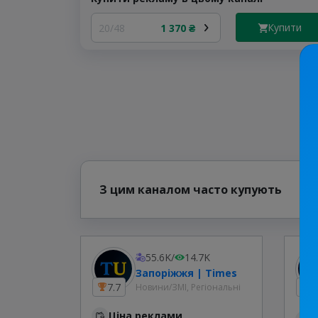
Купити
20/48
1 370 ₴
З цим каналом часто купують
55.6K
/
14.7K
Запоріжжя | Times
7.7
2
Новини/ЗМІ, Регіональні
Ціна реклами