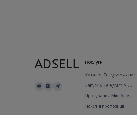
Послуги
Каталог Telegram-каналі
Запуск у Telegram ADS
Просування Mini Apps
Пакетні пропозиції
Додати канал/групу