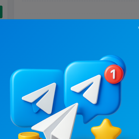
97.2K
/
23.2K
29.3K
/
12.9K
Радар⚡️Запоріжжя
5.7
14.9
Новини/ЗМІ, Регіонал
Новини/ЗМІ, Регіональні
Ціна реклами