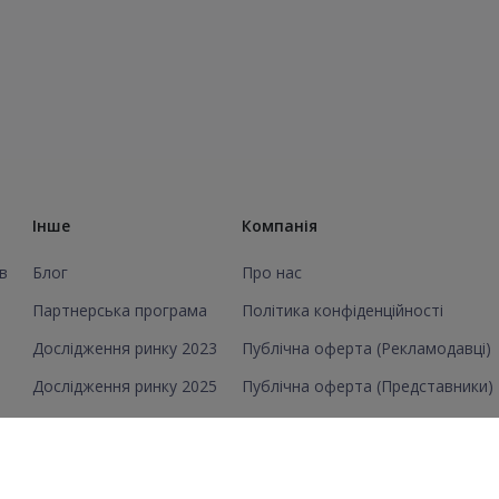
Інше
Компанія
в
Блог
Про нас
Партнерська програма
Політика конфіденційності
Дослідження ринку 2023
Публічна оферта (Рекламодавці)
Дослідження ринку 2025
Публічна оферта (Представники)