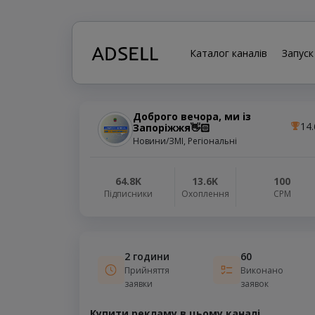
Каталог каналів
Запуск
Доброго вечора, ми iз
14.
Запоріжжя👋🏻
Новини/ЗМІ, Регіональні
64.8K
13.6K
100
Підписники
Охоплення
СРМ
2 години
60
Прийняття
Виконано
заявки
заявок
Купити рекламу в цьому каналі