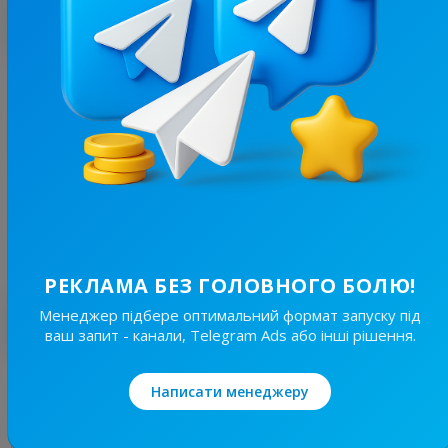
З цим каналом часто купують
3.2K
/
519
Франківець
14.8
Новини/ЗМІ, Регіональні
Ціна реклами
1/24
80 ₴
РЕКЛАМА БЕЗ ГОЛОВНОГО БОЛЮ!
Менеджер підбере оптимальний формат запуску під
Найкращі за темою
ваш запит - канали, Telegram Ads або інші рішення.
19.6K
/
3.8K
Написати менеджеру
Новини Львівщини та України
7.7
Новини/ЗМІ, Регіональні