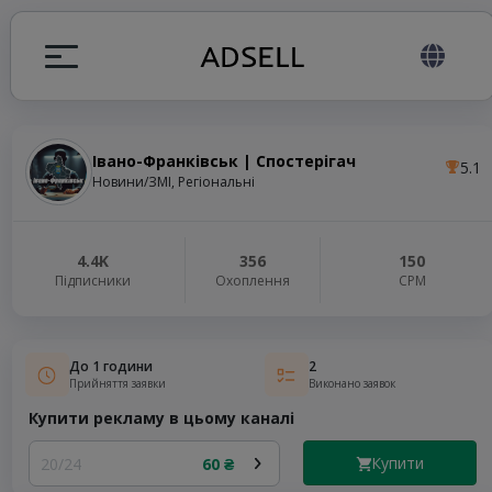
Івано-Франківськ | Спостерігач
5.1
я
Новини/ЗМІ, Регіональні
налів
4.4K
356
150
Підписники
Охоплення
СРМ
elegram ADS
До 1 години
2
Прийняття заявки
Виконано заявок
Купити рекламу в цьому каналі
Купити
20/24
60 ₴