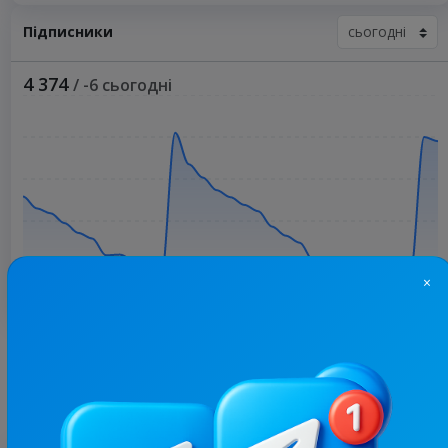
Підписники
4 374
/ -6 сьогодні
×
Більше статистики