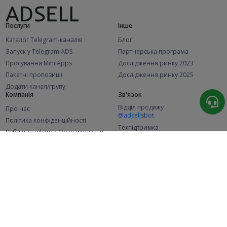
Послуги
Інше
Каталог Telegram-каналів
Блог
Запуск у Telegram ADS
Партнерська програма
Просування Mini Apps
Дослідження ринку 2023
Пакетні пропозиції
Дослідження ринку 2025
Додати канал/групу
Компанія
Зв'язок
Відділ продажу
Про нас
@adsellsbot
Політика конфіденційності
Техпідтримка
Публічна оферта (Рекламодавці)
@adsellme
Публічна оферта (Представники)
Статистика
Каналів у каталозі
Успішних замовлень
2.1K
107.6K
+46 за місяць
+2 006 за місяць
Нових користувачів
49K
+369 за місяць