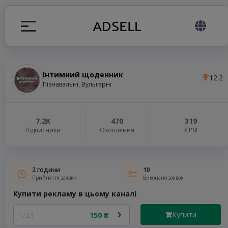
Інтимний щоденник
12.2
я
Пізнавальні, Вульгарні
налів
7.2K
470
319
Підписники
Охоплення
СРМ
elegram ADS
2 години
10
Прийняття заявки
Виконано заявок
Купити рекламу в цьому каналі
Купити
1/24
150 ₴