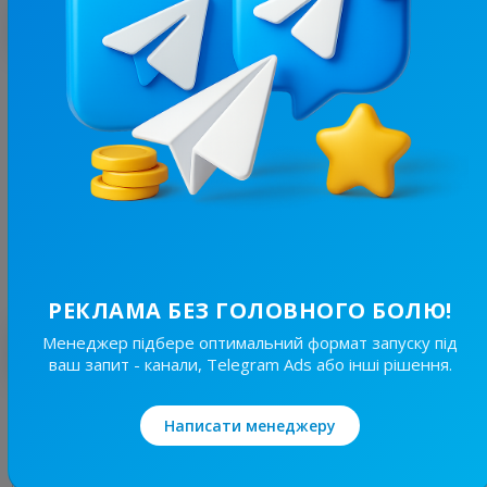
З цим каналом часто купують
3.8K
/
624
ІРШАВСЬКІ
14.7
Пізнавальні, Новини/ЗМІ
Ціна реклами
Без вид..
30 ₴
РЕКЛАМА БЕЗ ГОЛОВНОГО БОЛЮ!
Менеджер підбере оптимальний формат запуску під
Найкращі за темою
ваш запит - канали, Telegram Ads або інші рішення.
3K
/
160
Написати менеджеру
RiKS | Сексологія ❤️‍🔥
21.2
Пізнавальні, Вульгарні