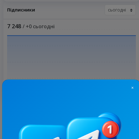
Підписники
7 248
/ +0 сьогодні
×
Більше статистики