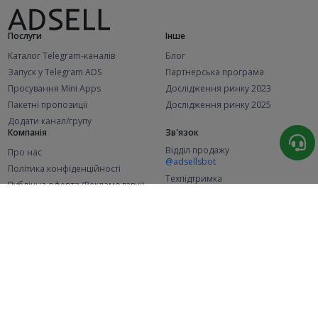
Послуги
Інше
Каталог Telegram-каналів
Блог
Запуск у Telegram ADS
Партнерська програма
Просування Mini Apps
Дослідження ринку 2023
Пакетні пропозиції
Дослідження ринку 2025
Додати канал/групу
Компанія
Зв'язок
Відділ продажу
Про нас
@adsellsbot
Політика конфіденційності
Техпідтримка
Публічна оферта (Рекламодавці)
@adsellme
Публічна оферта (Представники)
Статистика
Каналів у каталозі
Успішних замовлень
2.1K
107.5K
+42 за місяць
+2 006 за місяць
Нових користувачів
49K
+374 за місяць