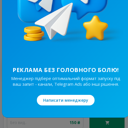
19.6K
/
3.8K
Новини Львівщини та України
7.7
Новини/ЗМІ, Регіональні
Ціна реклами
Без вид..
150 ₴
Найкращі за темою
РЕКЛАМА БЕЗ ГОЛОВНОГО БОЛЮ!
Менеджер підбере оптимальний формат запуску під
ваш запит - канали, Telegram Ads або інші рішення.
19.6K
/
3.8K
Новини Львівщини та України
7.7
Новини/ЗМІ, Регіональні
Написати менеджеру
Ціна реклами
Без вид..
150 ₴