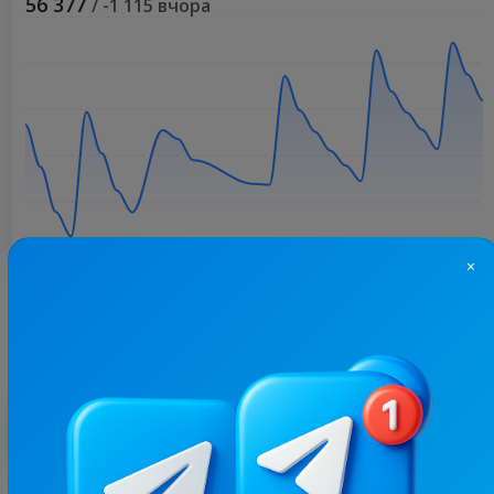
56 377
/ -1 115 вчора
×
Більше статистики
З цим каналом часто купують