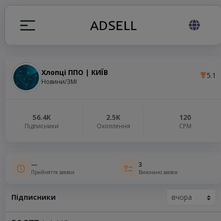
Хлопці ППО | КИЇВ
5.1
я
Новини/ЗМІ
налів
56.4K
2.5K
120
Підписники
Охоплення
СРМ
elegram ADS
—
3
Прийняття заявки
Виконано заявок
Підписники