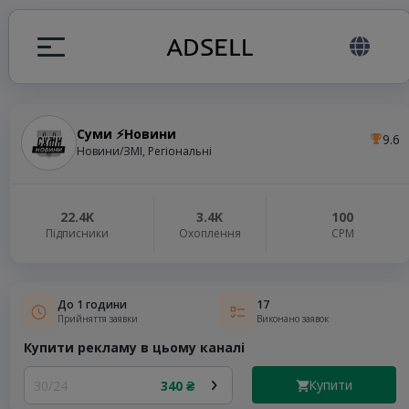
Суми ⚡️Новини
9.6
я
Новини/ЗМІ, Регіональні
налів
22.4K
3.4K
100
Підписники
Охоплення
СРМ
elegram ADS
До 1 години
17
Прийняття заявки
Виконано заявок
Купити рекламу в цьому каналі
Купити
30/24
340 ₴