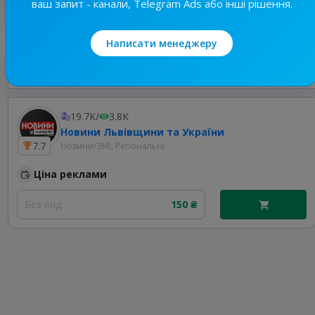
ваш запит - канали, Telegram Ads або інші рішення.
Написати менеджеру
Найкращі за темою
19.7K
/
3.8K
Новини Львівщини та України
7.7
Новини/ЗМІ, Регіональні
Ціна реклами
Без вид..
150 ₴