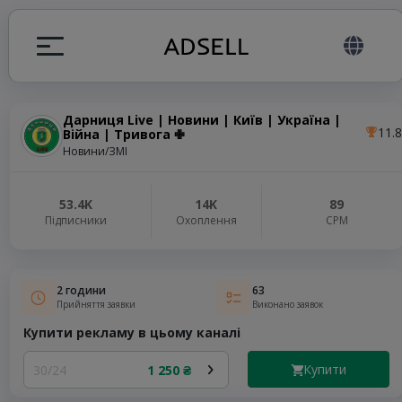
Дарниця Live | Новини | Київ | Україна |
11.8
Війна | Тривога ✙
я
Новини/ЗМІ
налів
53.4K
14K
89
Підписники
Охоплення
СРМ
elegram ADS
2 години
63
Прийняття заявки
Виконано заявок
Купити рекламу в цьому каналі
Купити
30/24
1 250 ₴