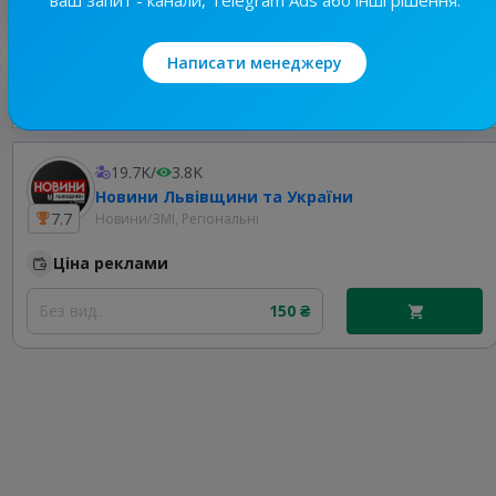
Написати менеджеру
Найкращі за темою
19.7K
/
3.8K
Новини Львівщини та України
7.7
Новини/ЗМІ, Регіональні
Ціна реклами
Без вид..
150 ₴