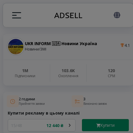
UKR INFORM 🇺🇦 Новини Україна
4.1
я
Новини/ЗМІ
налів
1M
103.6K
120
Підписники
Охоплення
СРМ
elegram ADS
2 години
3
Прийняття заявки
Виконано заявок
Купити рекламу в цьому каналі
Купити
15/48
12 440 ₴