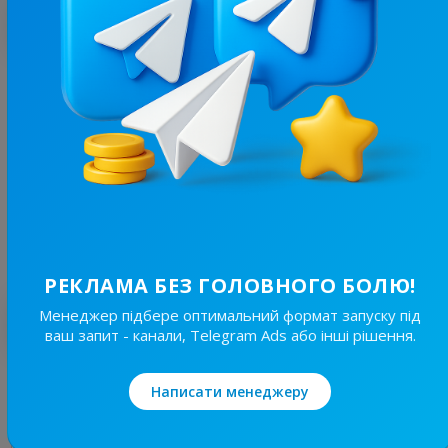
З цим каналом часто купують
402.5K
/
146.3K
Київський купол | Графіки
39.6
Новини/ЗМІ
Ціна реклами
30/24
11 710 ₴
РЕКЛАМА БЕЗ ГОЛОВНОГО БОЛЮ!
Менеджер підбере оптимальний формат запуску під
Найкращі за темою
ваш запит - канали, Telegram Ads або інші рішення.
19.7K
/
4.6K
Написати менеджеру
Новини Львівщини та України
7.7
Новини/ЗМІ, Регіональні