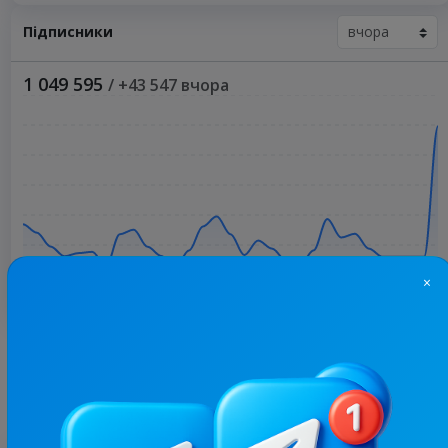
Підписники
1 049 595
/ +43 547 вчора
×
Більше статистики