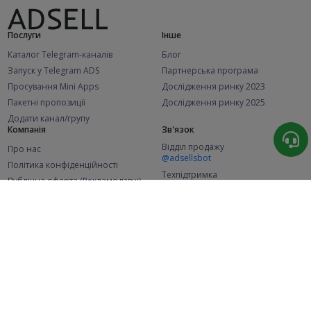
Послуги
Інше
Каталог Telegram-каналів
Блог
Запуск у Telegram ADS
Партнерська програма
Просування Mini Apps
Дослідження ринку 2023
Пакетні пропозиції
Дослідження ринку 2025
Додати канал/групу
Компанія
Зв'язок
Відділ продажу
Про нас
@adsellsbot
Політика конфіденційності
Техпідтримка
Публічна оферта (Рекламодавці)
@adsellme
Публічна оферта (Представники)
Статистика
Каналів у каталозі
Успішних замовлень
2.1K
107.5K
+42 за місяць
+1 990 за місяць
Нових користувачів
49K
+374 за місяць