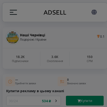
Наші Чернівці
0.1
я
Подорожі / Країни
налів
18.2K
3.6K
150
Підписники
Охоплення
СРМ
elegram ADS
—
0
Прийняття заявки
Виконано заявок
Купити рекламу в цьому каналі
Купити
30/24
534 ₴