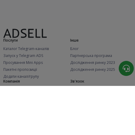
Послуги
Інше
Каталог Telegram-каналів
Блог
Запуск у Telegram ADS
Партнерська програма
Просування Mini Apps
Дослідження ринку 2023
Пакетні пропозиції
Дослідження ринку 2025
Додати канал/групу
Компанія
Зв'язок
Відділ продажу
Про нас
@adsellsbot
Політика конфіденційності
Техпідтримка
Публічна оферта (Рекламодавці)
@adsellme
Публічна оферта (Представники)
Статистика
Каналів у каталозі
Успішних замовлень
2.1K
107.4K
+41 за місяць
+1 968 за місяць