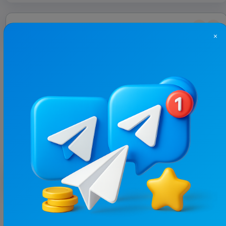
З цим каналом часто купують
×
36.8K
/
5.3K
Discovery | 🇺🇦
6.1
Пізнавальні, Подорожі / Країни
Ціна реклами
1/24
690 ₴
Найкращі за темою
19.2K
/
1.8K
Світ Навиворіт🌏