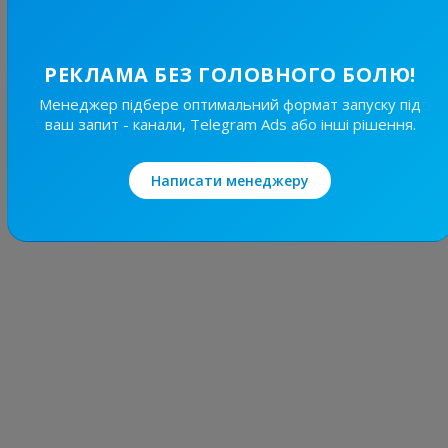
17.2
Пізнавальні, Подорожі / Країни
Ціна реклами
РЕКЛАМА БЕЗ ГОЛОВНОГО БОЛЮ!
1/24
Менеджер підбере оптимальний формат запуску під
400 ₴
ваш запит - канали, Telegram Ads або інші рішення.
Написати менеджеру