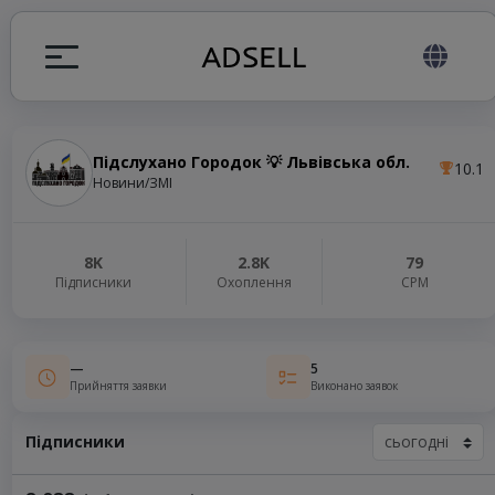
Підслухано Городок 💡 Львівська обл.
10.1
я
Новини/ЗМІ
налів
8K
2.8K
79
Підписники
Охоплення
СРМ
elegram ADS
—
5
Прийняття заявки
Виконано заявок
Підписники