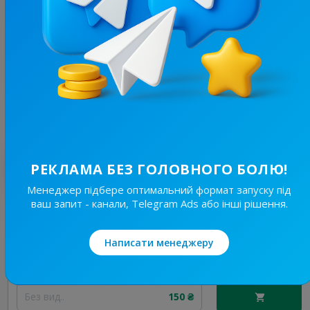
19.7K
/
4.6K
Новини Львівщини та України
7.7
Новини/ЗМІ, Регіональні
Ціна реклами
Без вид..
150 ₴
Найкращі за темою
РЕКЛАМА БЕЗ ГОЛОВНОГО БОЛЮ!
Менеджер підбере оптимальний формат запуску під
ваш запит - канали, Telegram Ads або інші рішення.
19.7K
/
4.6K
Новини Львівщини та України
7.7
Новини/ЗМІ, Регіональні
Написати менеджеру
Ціна реклами
Без вид..
150 ₴