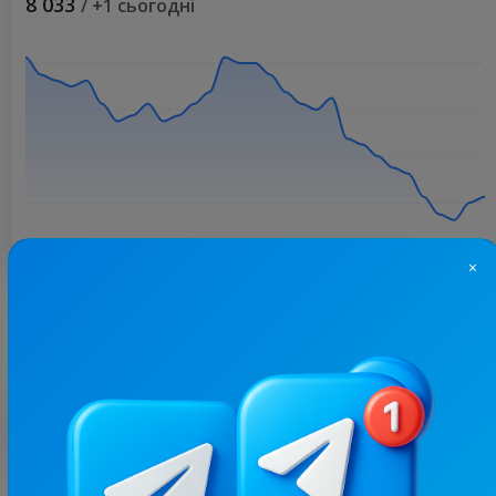
8 033
/ +1 сьогодні
×
Більше статистики
З цим каналом часто купують