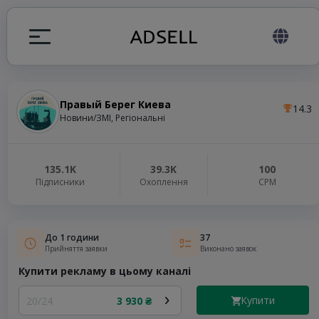
Правый Берег Киева
14.3
я
Новини/ЗМІ, Регіональні
налів
135.1K
39.3K
100
Підписники
Охоплення
СРМ
elegram ADS
До 1 години
37
Прийняття заявки
Виконано заявок
Купити рекламу в цьому каналі
Купити
20/24
3 930 ₴