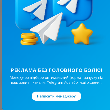
З цим каналом часто купують
3.8K
/
624
ІРШАВСЬКІ
14.7
Пізнавальні, Новини/ЗМІ
Ціна реклами
Без вид..
30 ₴
РЕКЛАМА БЕЗ ГОЛОВНОГО БОЛЮ!
Менеджер підбере оптимальний формат запуску під
Найкращі за темою
ваш запит - канали, Telegram Ads або інші рішення.
19.6K
/
3.8K
Написати менеджеру
Новини Львівщини та України
7.7
Новини/ЗМІ, Регіональні