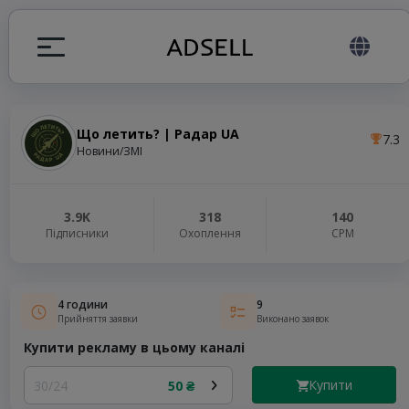
Що летить? | Радар UA
7.3
я
Новини/ЗМІ
налів
3.9K
318
140
Підписники
Охоплення
СРМ
elegram ADS
4 години
9
Прийняття заявки
Виконано заявок
Купити рекламу в цьому каналі
Купити
30/24
50 ₴