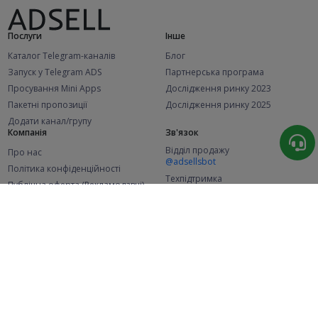
Послуги
Інше
Каталог Telegram-каналів
Блог
Запуск у Telegram ADS
Партнерська програма
Просування Mini Apps
Дослідження ринку 2023
Пакетні пропозиції
Дослідження ринку 2025
Додати канал/групу
Компанія
Зв'язок
Відділ продажу
Про нас
@adsellsbot
Політика конфіденційності
Техпідтримка
Публічна оферта (Рекламодавці)
@adsellme
Публічна оферта (Представники)
Статистика
Каналів у каталозі
Успішних замовлень
2.1K
107.6K
+46 за місяць
+2 017 за місяць
Нових користувачів
49K
+369 за місяць