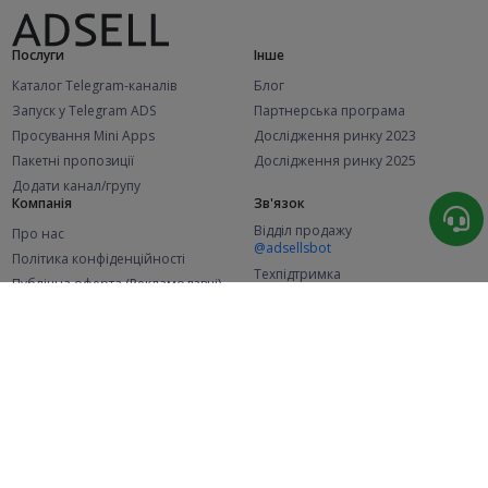
Послуги
Інше
Каталог Telegram-каналів
Блог
Запуск у Telegram ADS
Партнерська програма
Просування Mini Apps
Дослідження ринку 2023
Пакетні пропозиції
Дослідження ринку 2025
Додати канал/групу
Компанія
Зв'язок
Відділ продажу
Про нас
@adsellsbot
Політика конфіденційності
Техпідтримка
Публічна оферта (Рекламодавці)
@adsellme
Публічна оферта (Представники)
Статистика
Каналів у каталозі
Успішних замовлень
2.1K
107.7K
+46 за місяць
+2 038 за місяць
Нових користувачів
49K
+355 за місяць