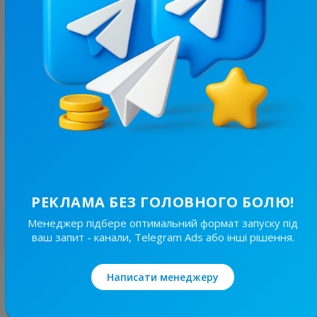
З цим каналом часто купують
7.5K
/
2.2K
протеиновая принцесса👑
6.6
Спорт, Кулінарія
Ціна реклами
1/24
200 ₴
РЕКЛАМА БЕЗ ГОЛОВНОГО БОЛЮ!
Менеджер підбере оптимальний формат запуску під
Найкращі за темою
ваш запит - канали, Telegram Ads або інші рішення.
2.7K
/
322
Написати менеджеру
Смачно та Корисно
12.2
Пізнавальні, Кулінарія