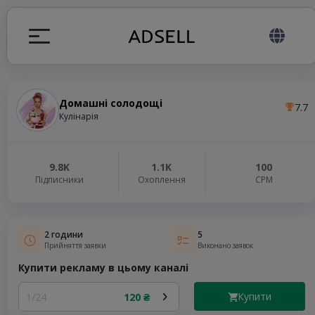
Домашні солодощі
7.7
я
Кулінарія
налів
9.8K
1.1K
100
Підписники
Охоплення
СРМ
elegram ADS
2 години
5
Прийняття заявки
Виконано заявок
Купити рекламу в цьому каналі
Купити
1/24
120 ₴