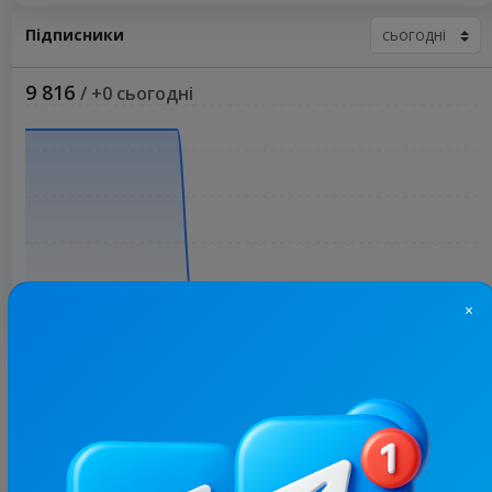
Підписники
9 816
/ +0 сьогодні
×
Більше статистики