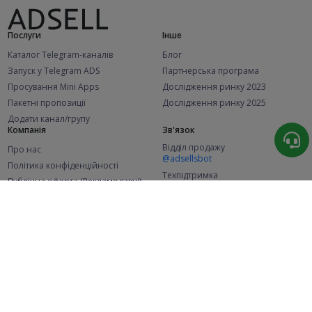
Послуги
Інше
Каталог Telegram-каналів
Блог
Запуск у Telegram ADS
Партнерська програма
Просування Mini Apps
Дослідження ринку 2023
Пакетні пропозиції
Дослідження ринку 2025
Додати канал/групу
Компанія
Зв'язок
Відділ продажу
Про нас
@adsellsbot
Політика конфіденційності
Техпідтримка
Публічна оферта (Рекламодавці)
@adsellme
Публічна оферта (Представники)
Статистика
Каналів у каталозі
Успішних замовлень
2.1K
107.5K
+42 за місяць
+2 006 за місяць
Нових користувачів
49K
+371 за місяць