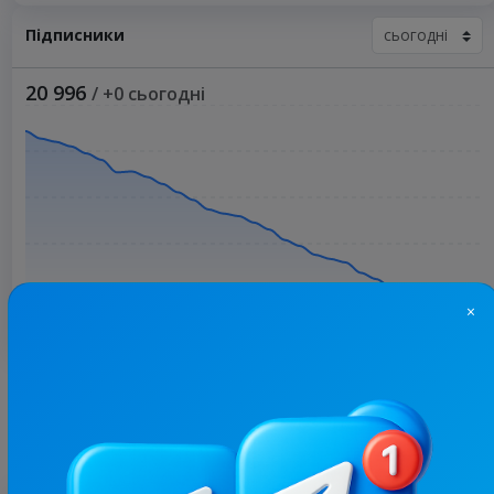
Підписники
20 996
/ +0 сьогодні
×
Більше статистики