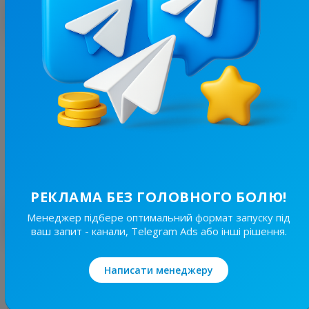
З цим каналом часто купують
8.4K
/
1K
Ужгород⚡️Незламний
16.6
Новини/ЗМІ, Регіональні
Ціна реклами
30/48
100 ₴
РЕКЛАМА БЕЗ ГОЛОВНОГО БОЛЮ!
Менеджер підбере оптимальний формат запуску під
Найкращі за темою
ваш запит - канали, Telegram Ads або інші рішення.
19.7K
/
3.8K
Написати менеджеру
Новини Львівщини та України
7.7
Новини/ЗМІ, Регіональні