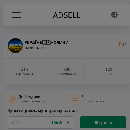
УКРАЇНА🇺🇦НОВИНИ
6.1
я
Новини/ЗМІ
налів
21K
780
125
Підписники
Охоплення
СРМ
elegram ADS
До 1 години
6
Прийняття заявки
Виконано заявок
Купити рекламу в цьому каналі
Купити
30/24
100 ₴