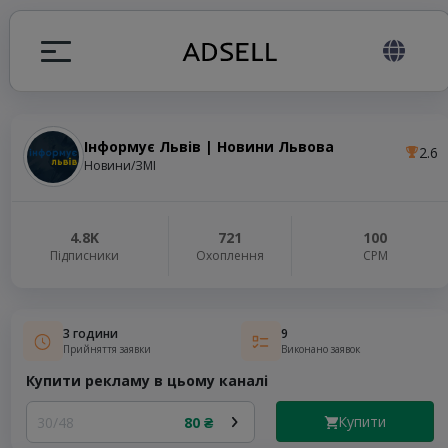
Інформує Львів | Новини Львова
2.6
я
Новини/ЗМІ
налів
4.8K
721
100
Підписники
Охоплення
СРМ
elegram ADS
3 години
9
Прийняття заявки
Виконано заявок
Купити рекламу в цьому каналі
Купити
30/48
80 ₴