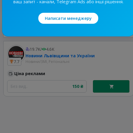
ваш запит - канали, Telegram Ads або інші рішення.
Написати менеджеру
Найкращі за темою
19.7K
/
4.6K
Новини Львівщини та України
7.7
Новини/ЗМІ, Регіональні
Ціна реклами
Без вид..
150 ₴