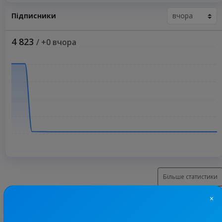
Підписники
4 823
/ +0 вчора
Більше статистики
×