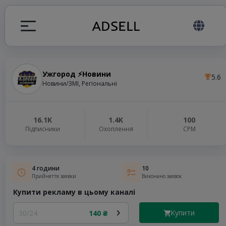
Ужгород ⚡️Новини
5.6
я
Новини/ЗМІ, Регіональні
налів
16.1K
1.4K
100
Підписники
Охоплення
СРМ
elegram ADS
4 години
10
Прийняття заявки
Виконано заявок
Купити рекламу в цьому каналі
Купити
30/24
140 ₴