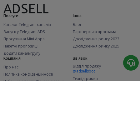
Послуги
Інше
Каталог Telegram-каналів
Блог
Запуск у Telegram ADS
Партнерська програма
Просування Mini Apps
Дослідження ринку 2023
Пакетні пропозиції
Дослідження ринку 2025
Додати канал/групу
Компанія
Зв'язок
Відділ продажу
Про нас
@adsellsbot
Політика конфіденційності
Техпідтримка
Публічна оферта (Рекламодавці)
@adsellme
Публічна оферта (Представники)
Статистика
Каналів у каталозі
Успішних замовлень
2.1K
107.5K
+42 за місяць
+2 006 за місяць
Нових користувачів
49K
+371 за місяць