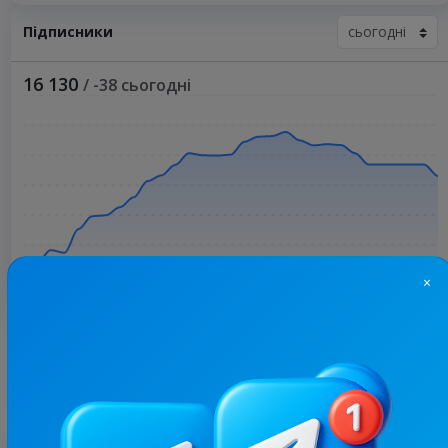
Підписники
16 130
/ -38 сьогодні
×
Більше статистики