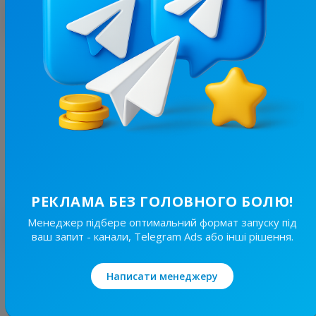
З цим каналом часто купують
8.4K
/
1K
Ужгород⚡️Незламний
16.6
Новини/ЗМІ, Регіональні
Ціна реклами
30/48
100 ₴
РЕКЛАМА БЕЗ ГОЛОВНОГО БОЛЮ!
Менеджер підбере оптимальний формат запуску під
Найкращі за темою
ваш запит - канали, Telegram Ads або інші рішення.
19.7K
/
3.8K
Написати менеджеру
Новини Львівщини та України
7.7
Новини/ЗМІ, Регіональні