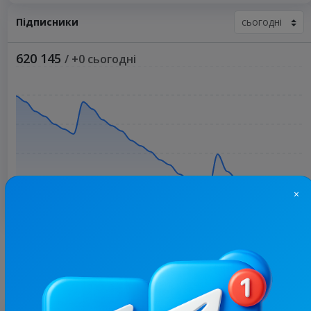
Підписники
620 145
/ +0 сьогодні
×
Більше статистики