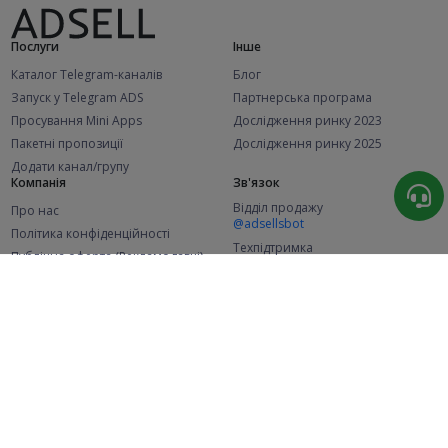
Послуги
Інше
Каталог Telegram-каналів
Блог
Запуск у Telegram ADS
Партнерська програма
Просування Mini Apps
Дослідження ринку 2023
Пакетні пропозиції
Дослідження ринку 2025
Додати канал/групу
Компанія
Зв'язок
Відділ продажу
Про нас
@adsellsbot
Політика конфіденційності
Техпідтримка
Публічна оферта (Рекламодавці)
@adsellme
Публічна оферта (Представники)
Статистика
Каналів у каталозі
Успішних замовлень
2.1K
107.4K
+41 за місяць
+1 967 за місяць
Нових користувачів
49K
+369 за місяць