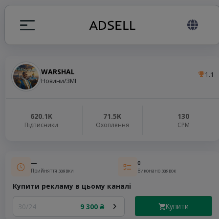
WARSHAL
1.1
я
Новини/ЗМІ
налів
620.1K
71.5K
130
Підписники
Охоплення
СРМ
elegram ADS
—
0
Прийняття заявки
Виконано заявок
Купити рекламу в цьому каналі
Купити
30/24
9 300 ₴