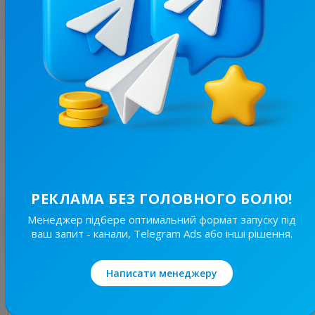
З цим каналом часто купують
452.4K
/
117.1K
Левый Берег Киев
25.7
Новини/ЗМІ, Регіональні
Ціна реклами
30/24
9 000 ₴
РЕКЛАМА БЕЗ ГОЛОВНОГО БОЛЮ!
Найкращі за темою
Менеджер підбере оптимальний формат запуску під
ваш запит - канали, Telegram Ads або інші рішення.
19.8K
/
4.8K
Написати менеджеру
Новини Львівщини та України
7.7
Новини/ЗМІ, Регіональні