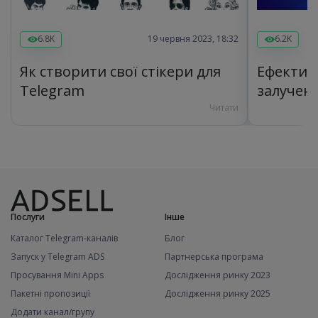
6.8K
19 червня 2023, 18:32
6.2K
Як створити свої стікери для
Ефективн
Telegram
залученн
Telegra
Читати
Послуги
Інше
Каталог Telegram-каналів
Блог
Запуск у Telegram ADS
Партнерська програма
Просування Mini Apps
Дослідження ринку 2023
Пакетні пропозиції
Дослідження ринку 2025
Додати канал/групу