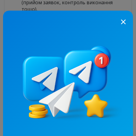
(прийом заявок, контроль виконання
тощо).
Збережіть зміни:
Підтвердіть додавання
×
менеджера.
Функціонал менеджера:
Менеджер зможе переглядати та
приймати рекламні заявки.
Менеджер зможе контролювати
виконання рекламних кампаній.
Він зможе надавати звіти про результати
реклами.
Технічна підтримка:
Якщо у вас виникнуть будь-які питання,
зверніться
до технічної підтримки AdSell.io
.
Вони нададуть вам необхідну допомогу та
консультації.