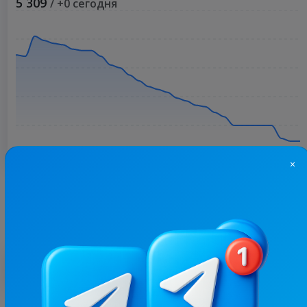
5 309
/ +0 сегодня
×
Больше статистики
С этим каналом часто покупают