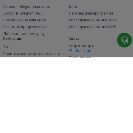
Каталог Telegram-каналов
Блог
Запуск в Telegram ADS
Партнерская программа
Продвижение Mini Apps
Исследование рынка 2023
Пакетные предложения
Исследование рынка 2025
Добавить канал/группу
Компания
Связь
Отдел продаж
О нас
@adsellsbot
Политика конфиденциальности
Техподдержка
Публичная оферта
@adsellme
(Рекламодатели)
Публичная оферта
(Представители)
Статистика
Каналов в каталоге
Успешных заказов
2.1K
107.5K
+46 за месяц
+1 987 за месяц
Новых пользователей
49K
+370 за месяц
© 2026 Все права защищены