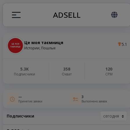
Це моя таємниця
5.1
ция
Истории, Пошлые
налов
5.3K
358
120
Подписчики
Охват
СРМ
elegram ADS
—
3
Принятие заявки
Выполнено заявок
Подписчики