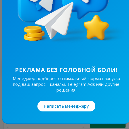
7.4K
/
553
пікчі для сексу #укртг
9.6
Юмор, Пошлые
Цена рекламы
1/24
50 ₴
Лучшие по теме
РЕКЛАМА БЕЗ ГОЛОВНОЙ БОЛИ!
Менеджер подберет оптимальный формат запуска
под ваш запрос – каналы, Telegram Ads или другие
3K
/
160
решения.
RiKS | Сексологія ❤️‍🔥
21.2
Познавательное, Пошлые
Написать менеджеру
Цена рекламы
1/24
30 ₴